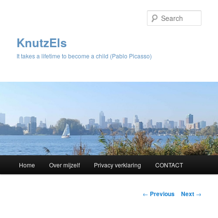
Sear
KnutzEls
It takes a lifetime to become a child (Pablo Picasso)
Main
Home
Over mijzelf
Privacy verklaring
CONTACT
Skip
menu
to
Post
←
Previous
Next
→
navigation
primary