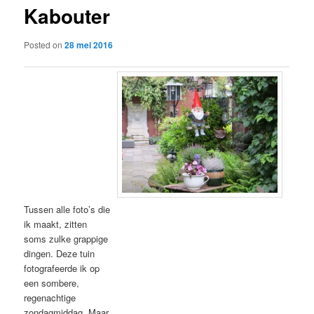
Kabouter
content
Posted on
28 mei 2016
Tussen alle foto’s die
ik maakt, zitten
soms zulke grappige
dingen. Deze tuin
fotografeerde ik op
een sombere,
regenachtige
zondagmiddag. Maar