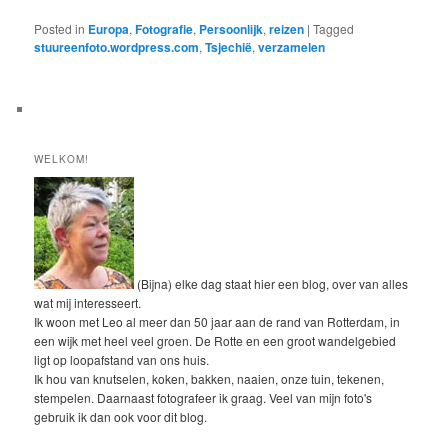
Posted in
Europa
,
Fotografie
,
Persoonlijk
,
reizen
|
Tagged
stuureenfoto.wordpress.com
,
Tsjechië
,
verzamelen
WELKOM!
(Bijna) elke dag staat hier een blog, over van alles
wat mij interesseert.
Ik woon met Leo al meer dan 50 jaar aan de rand van Rotterdam, in
een wijk met heel veel groen. De Rotte en een groot wandelgebied
ligt op loopafstand van ons huis.
Ik hou van knutselen, koken, bakken, naaien, onze tuin, tekenen,
stempelen. Daarnaast fotografeer ik graag. Veel van mijn foto's
gebruik ik dan ook voor dit blog.