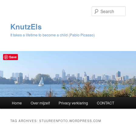
Sear
KnutzEls
It takes a lifetime to become a child (Pablo Picasso)
Save
Main
Home
Over mijzelf
Privacy verklaring
CONTACT
Skip
Skip
menu
to
to
TAG ARCHIVES:
STUUREENFOTO.WORDPRESS.COM
primary
secondary