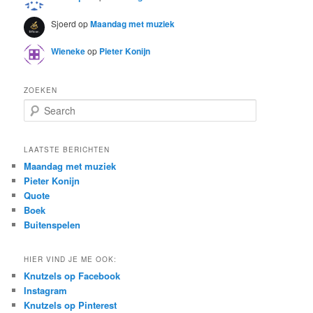
Sjoerd
op
Maandag met muziek
Wieneke
op
Pieter Konijn
ZOEKEN
S
e
a
r
LAATSTE BERICHTEN
c
Maandag met muziek
h
Pieter Konijn
Quote
Boek
Buitenspelen
HIER VIND JE ME OOK:
Knutzels op Facebook
Instagram
Knutzels op Pinterest