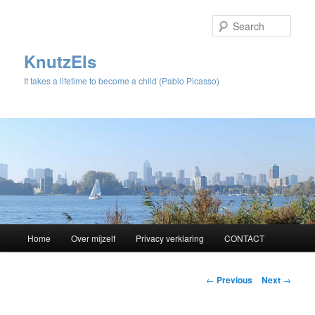
Sear
KnutzEls
It takes a lifetime to become a child (Pablo Picasso)
Main
Home
Over mijzelf
Privacy verklaring
CONTACT
Skip
menu
to
Post
←
Previous
Next
→
navigation
primary