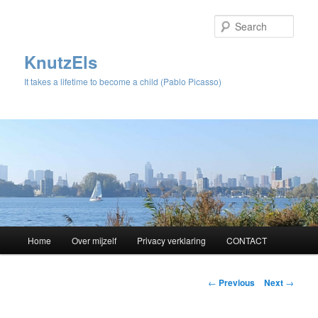
Sear
KnutzEls
It takes a lifetime to become a child (Pablo Picasso)
Main
Home
Over mijzelf
Privacy verklaring
CONTACT
Skip
menu
to
Post
←
Previous
Next
→
navigation
primary