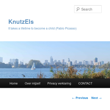
Sear
KnutzEls
It takes a lifetime to become a child (Pablo Picasso)
Main
Home
Over mijzelf
Privacy verklaring
CONTACT
Skip
menu
to
Post
←
Previous
Next
→
navigation
primary