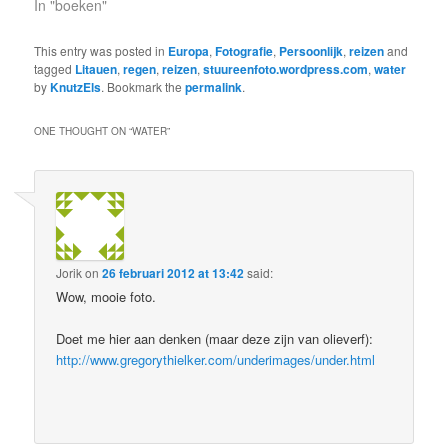
In "boeken"
This entry was posted in
Europa
,
Fotografie
,
Persoonlijk
,
reizen
and
tagged
Litauen
,
regen
,
reizen
,
stuureenfoto.wordpress.com
,
water
by
KnutzEls
. Bookmark the
permalink
.
ONE THOUGHT ON “
WATER
”
Jorik
on
26 februari 2012 at 13:42
said:
Wow, mooie foto.
Doet me hier aan denken (maar deze zijn van olieverf):
http://www.gregorythielker.com/underimages/under.html