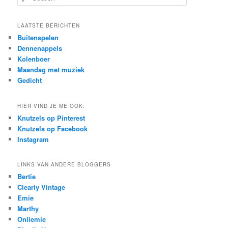
e
a
r
LAATSTE BERICHTEN
c
Buitenspelen
h
Dennenappels
Kolenboer
Maandag met muziek
Gedicht
HIER VIND JE ME OOK:
Knutzels op Pinterest
Knutzels op Facebook
Instagram
LINKS VAN ANDERE BLOGGERS
Bertie
Clearly Vintage
Emie
Marthy
Onliemie