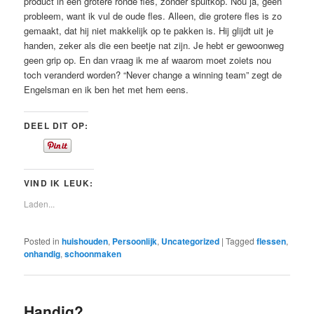
product in een grotere ronde fles, zonder spuitkop. Nou ja, geen
probleem, want ik vul de oude fles. Alleen, die grotere fles is zo
gemaakt, dat hij niet makkelijk op te pakken is. Hij glijdt uit je
handen, zeker als die een beetje nat zijn. Je hebt er gewoonweg
geen grip op. En dan vraag ik me af waarom moet zoiets nou
toch veranderd worden? “Never change a winning team” zegt de
Engelsman en ik ben het met hem eens.
DEEL DIT OP:
VIND IK LEUK:
Laden...
Posted in
huishouden
,
Persoonlijk
,
Uncategorized
|
Tagged
flessen
,
onhandig
,
schoonmaken
Handig?