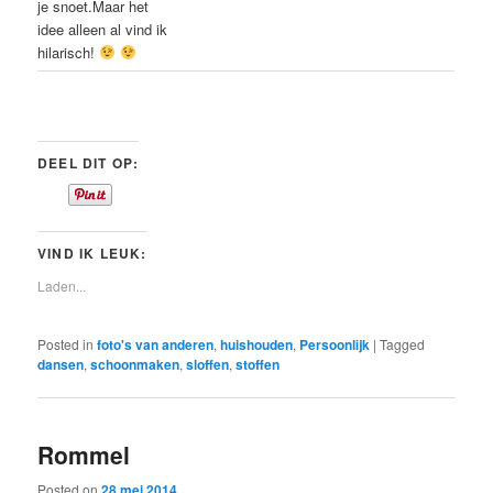
je snoet.Maar het
idee alleen al vind ik
hilarisch!
DEEL DIT OP:
VIND IK LEUK:
Laden...
Posted in
foto's van anderen
,
huishouden
,
Persoonlijk
|
Tagged
dansen
,
schoonmaken
,
sloffen
,
stoffen
Rommel
Posted on
28 mei 2014