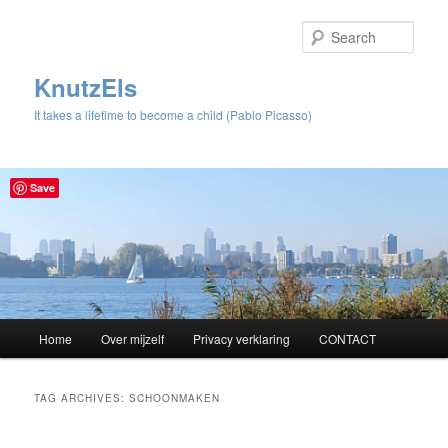
Sear
KnutzEls
It takes a lifetime to become a child (Pablo Picasso)
Save
Main
Home
Over mijzelf
Privacy verklaring
CONTACT
Skip
Skip
menu
to
to
TAG ARCHIVES:
SCHOONMAKEN
primary
secondary