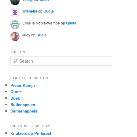
Wieneke
op
Quote
Emie le Noble-Wempe
op
Quote
Judy
op
Quote
ZOEKEN
S
e
a
r
LAATSTE BERICHTEN
c
Pieter Konijn
h
Quote
Boek
Buitenspelen
Dennenappels
HIER VIND JE ME OOK:
Knutzels op Pinterest