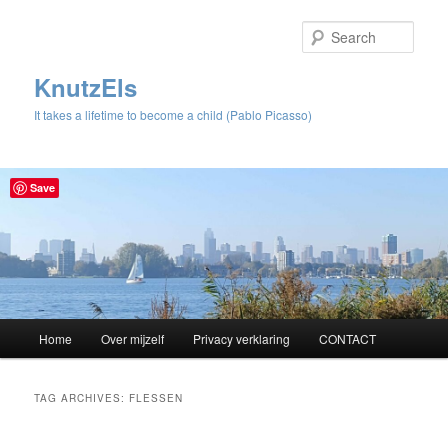
Sear
KnutzEls
It takes a lifetime to become a child (Pablo Picasso)
Save
Main
Home
Over mijzelf
Privacy verklaring
CONTACT
Skip
Skip
menu
to
to
TAG ARCHIVES:
FLESSEN
primary
secondary