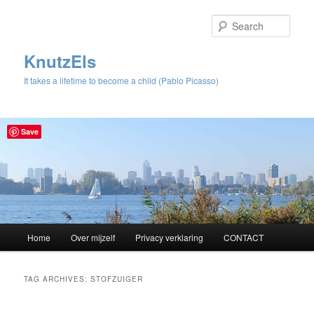
Sear
KnutzEls
It takes a lifetime to become a child (Pablo Picasso)
Save
Main
Home
Over mijzelf
Privacy verklaring
CONTACT
Skip
Skip
menu
to
to
TAG ARCHIVES:
STOFZUIGER
primary
secondary