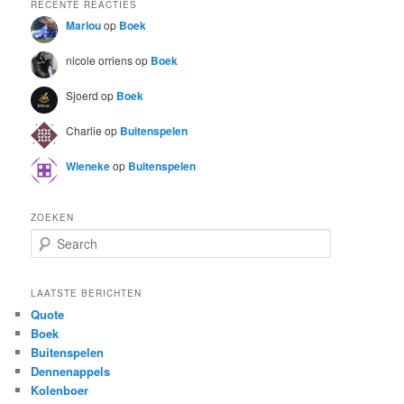
RECENTE REACTIES
Marlou
op
Boek
nicole orriens
op
Boek
Sjoerd
op
Boek
Charlie
op
Buitenspelen
Wieneke
op
Buitenspelen
ZOEKEN
S
e
a
r
LAATSTE BERICHTEN
c
Quote
h
Boek
Buitenspelen
Dennenappels
Kolenboer