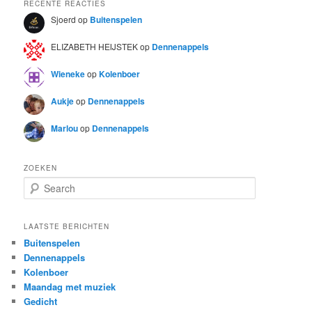
RECENTE REACTIES
Sjoerd
op
Buitenspelen
ELIZABETH HEIJSTEK
op
Dennenappels
Wieneke
op
Kolenboer
Aukje
op
Dennenappels
Marlou
op
Dennenappels
ZOEKEN
S
e
a
r
LAATSTE BERICHTEN
c
Buitenspelen
h
Dennenappels
Kolenboer
Maandag met muziek
Gedicht