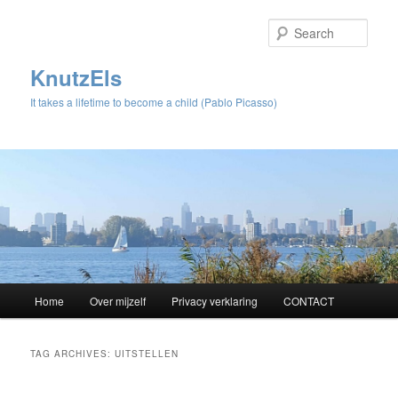
Sear
KnutzEls
It takes a lifetime to become a child (Pablo Picasso)
Main
Home
Over mijzelf
Privacy verklaring
CONTACT
Skip
Skip
menu
to
to
TAG ARCHIVES:
UITSTELLEN
primary
secondary