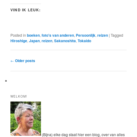
VIND IK LEUK:
Posted in
boeken
,
foto's van anderen
,
Persoonlijk
,
reizen
|
Tagged
Hiroshige
,
Japan
,
reizen
,
Sakanoshita
,
Tokaido
Post
←
Older posts
navigation
WELKOM!
(Bijna) elke dag staat hier een blog, over van alles