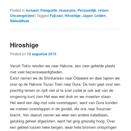
Posted in
Actueel
,
Fotografie
,
museums
,
Persoonlijk
,
reizen
,
Uncategorized
|
Tagged
Fuji-san
,
Hiroshige
,
Japan
,
Leiden
,
Sieboldhuis
Hiroshige
Posted on
12 augustus 2015
Vanuit Tokio reisden we naar Hakone, een zeer geliefde plaats
met veel bezienswaardigheden.
Eerst namen we de Shinkansen naar Odaware en daar tapten we
over op de Hakone Tozan Trein naar Gora. De trein gaat over een
prachtig terrein en rijdt niet al te snel zodat je ook wat van de
omgeving kunt zien.Het was wel druk en we moesten staan.
Het werd een dag met vele overstappen, want van Gora konden
we meteen overstappen in de gondel, die ons naar Souznan
bracht. Van daaruit namen we weer een andere kabelbaan,
gelukkig geheel afgesloten, want het ging griezelig hoog. Over
een gebied tussen twee bergen, waar hete bronnen ontspringen