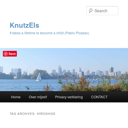
Sear
KnutzEls
It takes a lifetime to become a child (Pablo Picasso)
Save
Main
Home
Over mijzelf
Privacy verklaring
CONTACT
Skip
Skip
menu
to
to
TAG ARCHIVES:
HIROSHIGE
primary
secondary