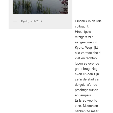
Eindelijk is de reis
Kyoto, 8-11-2014
volbracht.
Hiroshige’s
reizigers zijn
aangekomen in
Kyoto. Weg lijkt
alle vermoeidheid,
vief en rechtop
lopen ze over de
grote brug. Nog
even en dan zijn
ze in de stad van
de geisha’s, de
prachtige tuinen
en tempels.
Er is zo veel te
zien. Misschien
hebben ze maar