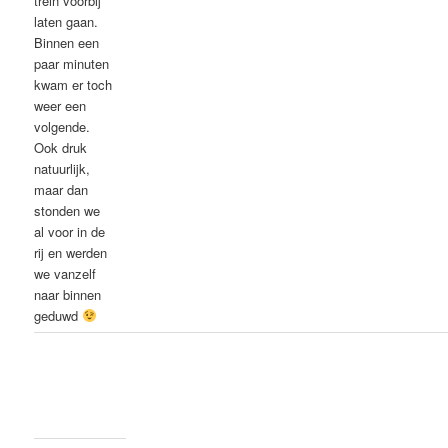
trein voorbij
laten gaan.
Binnen een
paar minuten
kwam er toch
weer een
volgende.
Ook druk
natuurlijk,
maar dan
stonden we
al voor in de
rij en werden
we vanzelf
naar binnen
geduwd