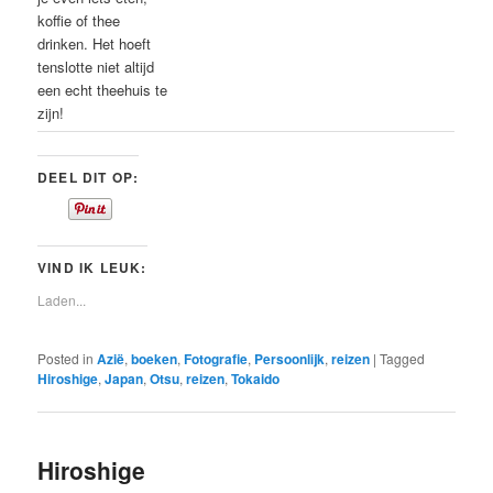
koffie of thee
drinken. Het hoeft
tenslotte niet altijd
een echt theehuis te
zijn!
DEEL DIT OP:
VIND IK LEUK:
Laden...
Posted in
Azië
,
boeken
,
Fotografie
,
Persoonlijk
,
reizen
|
Tagged
Hiroshige
,
Japan
,
Otsu
,
reizen
,
Tokaido
Hiroshige