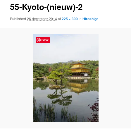
55-Kyoto-(nieuw)-2
content
Published
26 december 2014
at
225 × 300
in
Hiroshige
Save