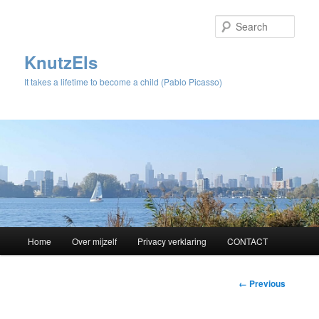
Sear
KnutzEls
It takes a lifetime to become a child (Pablo Picasso)
Main
Home
Over mijzelf
Privacy verklaring
CONTACT
Skip
menu
to
Image
← Previous
navigation
primary