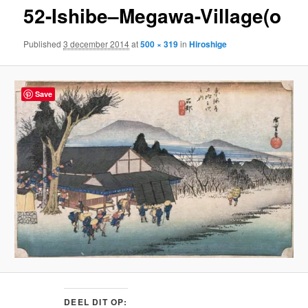
52-Ishibe–Megawa-Village(o
content
Published
3 december 2014
at
500 × 319
in
Hiroshige
Save
DEEL DIT OP: