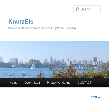
Sear
KnutzEls
It takes a lifetime to become a child (Pablo Picasso)
Main
Home
Over mijzelf
Privacy verklaring
CONTACT
Skip
menu
to
Image
Next →
navigation
primary