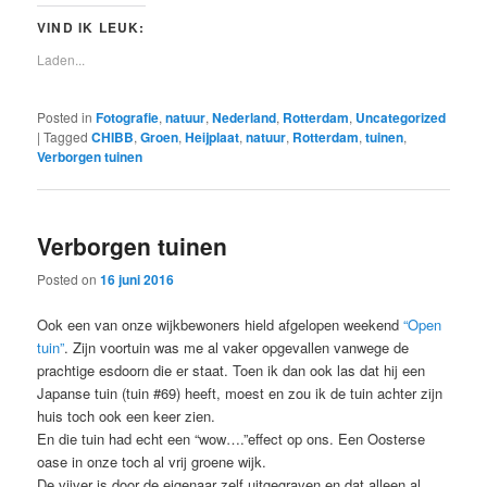
VIND IK LEUK:
Laden...
Posted in
Fotografie
,
natuur
,
Nederland
,
Rotterdam
,
Uncategorized
|
Tagged
CHIBB
,
Groen
,
Heijplaat
,
natuur
,
Rotterdam
,
tuinen
,
Verborgen tuinen
Verborgen tuinen
Posted on
16 juni 2016
Ook een van onze wijkbewoners hield afgelopen weekend
“Open
tuin”
. Zijn voortuin was me al vaker opgevallen vanwege de
prachtige esdoorn die er staat. Toen ik dan ook las dat hij een
Japanse tuin (tuin #69) heeft, moest en zou ik de tuin achter zijn
huis toch ook een keer zien.
En die tuin had echt een “wow….”effect op ons. Een Oosterse
oase in onze toch al vrij groene wijk.
De vijver is door de eigenaar zelf uitgegraven en dat alleen al