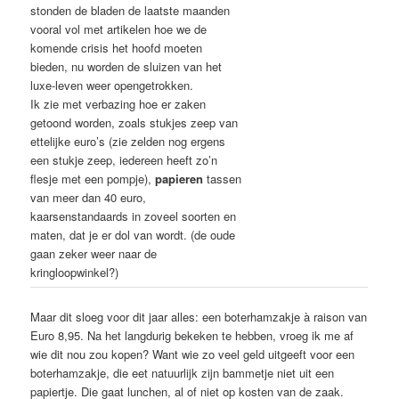
stonden de bladen de laatste maanden
vooral vol met artikelen hoe we de
komende crisis het hoofd moeten
bieden, nu worden de sluizen van het
luxe-leven weer opengetrokken.
Ik zie met verbazing hoe er zaken
getoond worden, zoals stukjes zeep van
ettelijke euro’s (zie zelden nog ergens
een stukje zeep, iedereen heeft zo’n
flesje met een pompje),
papieren
tassen
van meer dan 40 euro,
kaarsenstandaards in zoveel soorten en
maten, dat je er dol van wordt. (de oude
gaan zeker weer naar de
kringloopwinkel?)
Maar dit sloeg voor dit jaar alles: een boterhamzakje à raison van
Euro 8,95. Na het langdurig bekeken te hebben, vroeg ik me af
wie dit nou zou kopen? Want wie zo veel geld uitgeeft voor een
boterhamzakje, die eet natuurlijk zijn bammetje niet uit een
papiertje. Die gaat lunchen, al of niet op kosten van de zaak.