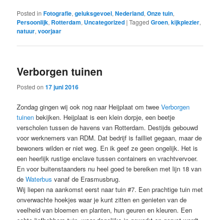
Posted in
Fotografie
,
geluksgevoel
,
Nederland
,
Onze tuin
,
Persoonlijk
,
Rotterdam
,
Uncategorized
|
Tagged
Groen
,
kijkplezier
,
natuur
,
voorjaar
Verborgen tuinen
Posted on
17 juni 2016
Zondag gingen wij ook nog naar Heijplaat om twee
Verborgen
tuinen
bekijken. Heijplaat is een klein dorpje, een beetje
verscholen tussen de havens van Rotterdam. Destijds gebouwd
voor werknemers van RDM. Dat bedrijf is failliet gegaan, maar de
bewoners wilden er niet weg. En ik geef ze geen ongelijk. Het is
een heerlijk rustige enclave tussen containers en vrachtvervoer.
En voor buitenstaanders nu heel goed te bereiken met lijn 18 van
de
Waterbus
vanaf de Erasmusbrug.
Wij liepen na aankomst eerst naar tuin #7. Een prachtige tuin met
onverwachte hoekjes waar je kunt zitten en genieten van de
veelheid van bloemen en planten, hun geuren en kleuren. Een