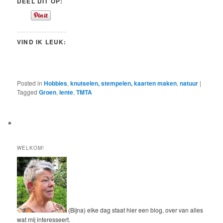
DEEL DIT OP:
VIND IK LEUK:
Posted in
Hobbies
,
knutselen, stempelen, kaarten maken
,
natuur
|
Tagged
Groen
,
lente
,
TMTA
WELKOM!
(Bijna) elke dag staat hier een blog, over van alles
wat mij interesseert.