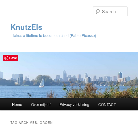
Sear
KnutzEls
It takes a lifetime to become a child (Pablo Picasso)
Save
Main
Home
Over mijzelf
Privacy verklaring
CONTACT
Skip
Skip
menu
to
to
TAG ARCHIVES:
GROEN
primary
secondary