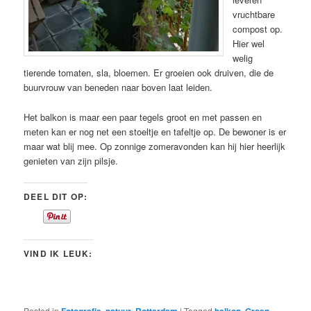
vruchtbare
compost op.
Hier wel
welig
tierende tomaten, sla, bloemen. Er groeien ook druiven, die de
buurvrouw van beneden naar boven laat leiden.
Het balkon is maar een paar tegels groot en met passen en
meten kan er nog net een stoeltje en tafeltje op. De bewoner is er
maar wat blij mee. Op zonnige zomeravonden kan hij hier heerlijk
genieten van zijn pilsje.
DEEL DIT OP:
VIND IK LEUK:
Posted in
Fotografie
,
natuur
,
Rotterdam
|
Tagged
balkon
,
Groen
,