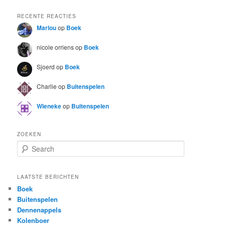
RECENTE REACTIES
Marlou
op
Boek
nicole orriens
op
Boek
Sjoerd
op
Boek
Charlie
op
Buitenspelen
Wieneke
op
Buitenspelen
ZOEKEN
S
e
a
r
LAATSTE BERICHTEN
c
Boek
h
Buitenspelen
Dennenappels
Kolenboer