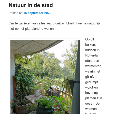
Natuur in de stad
content
content
Posted on
16 september 2020
Om te genieten van alles wat groeit en bloeit, hoef je natuurlijk
niet op het platteland te wonen.
Op dit
balkon,
midden in
Rotterdam,
staat een
wormenton,
waarin het
gft-afval
gedumpt
wordt en
bovenop
planten zijn
gezet. De
wormen
leveren