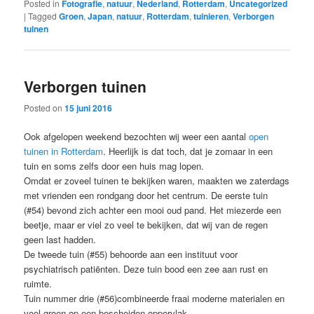
Posted in
Fotografie
,
natuur
,
Nederland
,
Rotterdam
,
Uncategorized
|
Tagged
Groen
,
Japan
,
natuur
,
Rotterdam
,
tuinieren
,
Verborgen
tuinen
Verborgen tuinen
Posted on
15 juni 2016
Ook afgelopen weekend bezochten wij weer een aantal
open
tuinen in Rotterdam
. Heerlijk is dat toch, dat je zomaar in een
tuin en soms zelfs door een huis mag lopen.
Omdat er zoveel tuinen te bekijken waren, maakten we zaterdags
met vrienden een rondgang door het centrum. De eerste tuin
(#54) bevond zich achter een mooi oud pand. Het miezerde een
beetje, maar er viel zo veel te bekijken, dat wij van de regen
geen last hadden.
De tweede tuin (#55) behoorde aan een instituut voor
psychiatrisch patiënten. Deze tuin bood een zee aan rust en
ruimte.
Tuin nummer drie (#56)combineerde fraai moderne materialen en
veel groen op een bescheiden oppervlak.