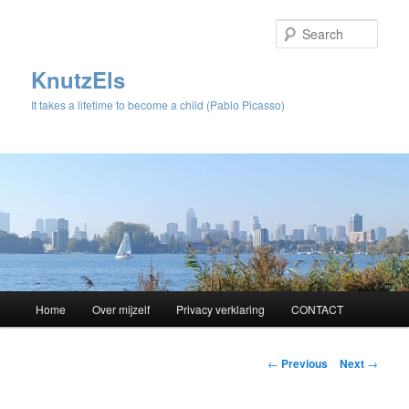
Sear
KnutzEls
It takes a lifetime to become a child (Pablo Picasso)
Main
Home
Over mijzelf
Privacy verklaring
CONTACT
Skip
menu
to
Post
←
Previous
Next
→
navigation
primary