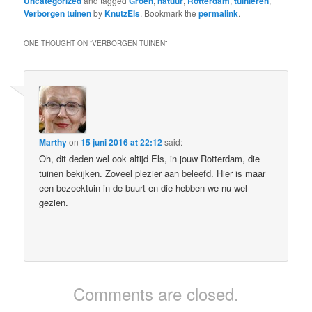
Uncategorized
and tagged
Groen
,
natuur
,
Rotterdam
,
tuinieren
,
Verborgen tuinen
by
KnutzEls
. Bookmark the
permalink
.
ONE THOUGHT ON “
VERBORGEN TUINEN
”
Marthy
on
15 juni 2016 at 22:12
said:
Oh, dit deden wel ook altijd Els, in jouw Rotterdam, die
tuinen bekijken. Zoveel plezier aan beleefd. Hier is maar
een bezoektuin in de buurt en die hebben we nu wel
gezien.
Comments are closed.