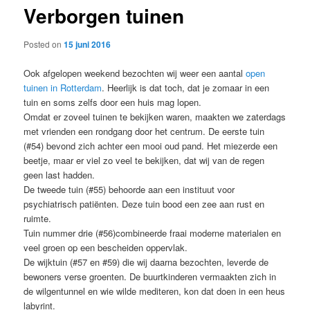
Verborgen tuinen
content
Posted on
15 juni 2016
Ook afgelopen weekend bezochten wij weer een aantal
open
tuinen in Rotterdam
. Heerlijk is dat toch, dat je zomaar in een
tuin en soms zelfs door een huis mag lopen.
Omdat er zoveel tuinen te bekijken waren, maakten we zaterdags
met vrienden een rondgang door het centrum. De eerste tuin
(#54) bevond zich achter een mooi oud pand. Het miezerde een
beetje, maar er viel zo veel te bekijken, dat wij van de regen
geen last hadden.
De tweede tuin (#55) behoorde aan een instituut voor
psychiatrisch patiënten. Deze tuin bood een zee aan rust en
ruimte.
Tuin nummer drie (#56)combineerde fraai moderne materialen en
veel groen op een bescheiden oppervlak.
De wijktuin (#57 en #59) die wij daarna bezochten, leverde de
bewoners verse groenten. De buurtkinderen vermaakten zich in
de wilgentunnel en wie wilde mediteren, kon dat doen in een heus
labyrint.