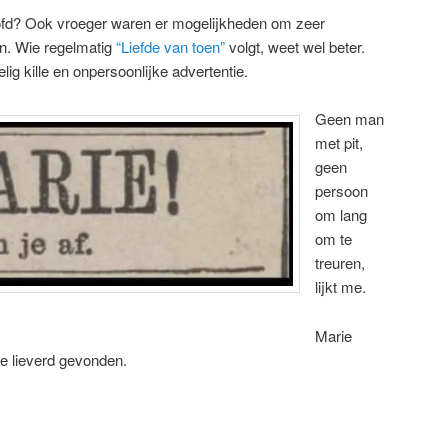
oofd? Ook vroeger waren er mogelijkheden om zeer
en. Wie regelmatig
“Liefde van toen”
volgt, weet wel beter.
lig kille en onpersoonlijke advertentie.
Geen man
met pit,
geen
persoon
om lang
om te
treuren,
lijkt me.
Marie
te lieverd gevonden.