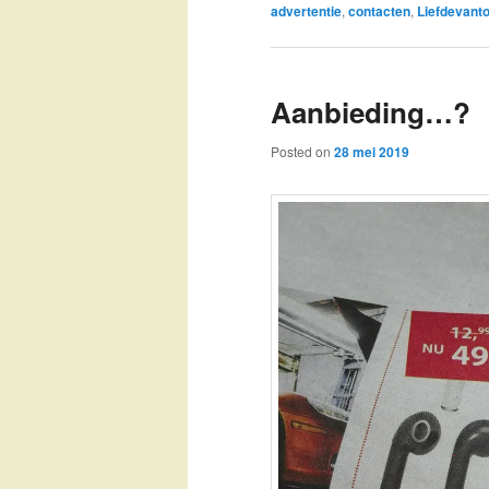
advertentie
,
contacten
,
Liefdevant
Aanbieding…?
Posted on
28 mei 2019