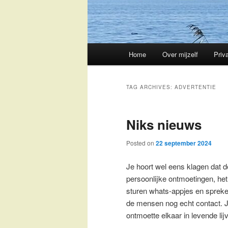
Main
Home
Over mijzelf
Priv
Skip
Skip
menu
to
to
TAG ARCHIVES:
ADVERTENTIE
primary
secondary
Niks nieuws
content
content
Posted on
22 september 2024
Je hoort wel eens klagen dat d
persoonlijke ontmoetingen, he
sturen whats-appjes en sprek
de mensen nog echt contact. Je
ontmoette elkaar in levende lij