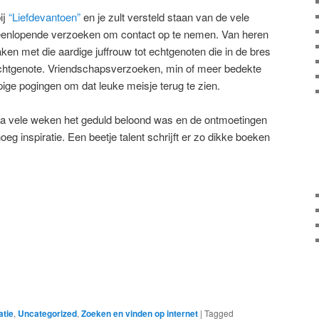
ij
“Liefdevantoen”
en je zult versteld staan van de vele
teenlopende verzoeken om contact op te nemen. Van heren
ken met die aardige juffrouw tot echtgenoten die in de bres
echtgenote. Vriendschapsverzoeken, min of meer bedekte
ge pogingen om dat leuke meisje terug te zien.
 na vele weken het geduld beloond was en de ontmoetingen
g inspiratie. Een beetje talent schrijft er zo dikke boeken
atie
,
Uncategorized
,
Zoeken en vinden op internet
|
Tagged