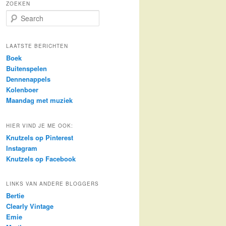
ZOEKEN
S
e
a
r
LAATSTE BERICHTEN
c
Boek
h
Buitenspelen
Dennenappels
Kolenboer
Maandag met muziek
HIER VIND JE ME OOK:
Knutzels op Pinterest
Instagram
Knutzels op Facebook
LINKS VAN ANDERE BLOGGERS
Bertie
Clearly Vintage
Emie