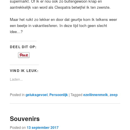
supermarkt. Of ik er nou ook zo buitengewoon knap en
aantrekkelijk van word als Cleopatra betwijfel ik ten zeerste.
Maar het ruikt zo lekker en door dat geurtje kom ik telkens weer
een beetje in vakantiesferen. In deze tijd toch geen slecht
idee…?
DEEL DIT OP:
VIND IK LEUK:
Laden...
Posted in
geluksgevoel
,
Persoonlijk
|
Tagged
ezellinnenmelk
,
zeep
Souvenirs
Posted on
13 september 2017