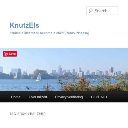
Sear
KnutzEls
It takes a lifetime to become a child (Pablo Picasso)
Save
Main
Home
Over mijzelf
Privacy verklaring
CONTACT
Skip
Skip
menu
to
to
TAG ARCHIVES:
ZEEP
primary
secondary