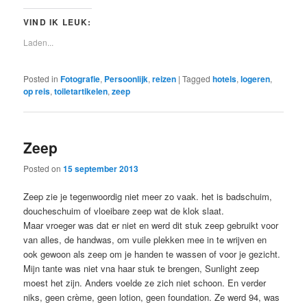
VIND IK LEUK:
Laden...
Posted in
Fotografie
,
Persoonlijk
,
reizen
|
Tagged
hotels
,
logeren
,
op reis
,
toiletartikelen
,
zeep
Zeep
Posted on
15 september 2013
Zeep zie je tegenwoordig niet meer zo vaak. het is badschuim,
doucheschuim of vloeibare zeep wat de klok slaat.
Maar vroeger was dat er niet en werd dit stuk zeep gebruikt voor
van alles, de handwas, om vuile plekken mee in te wrijven en
ook gewoon als zeep om je handen te wassen of voor je gezicht.
Mijn tante was niet vna haar stuk te brengen, Sunlight zeep
moest het zijn. Anders voelde ze zich niet schoon. En verder
niks, geen crème, geen lotion, geen foundation. Ze werd 94, was