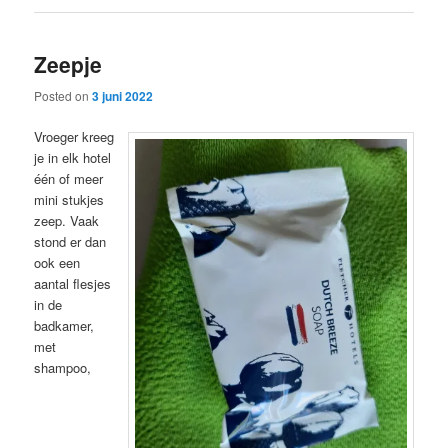
Zeepje
Posted on
3 juni 2022
Vroeger kreeg
je in elk hotel
één of meer
mini stukjes
zeep. Vaak
stond er dan
ook een
aantal flesjes
in de
badkamer,
met
shampoo,