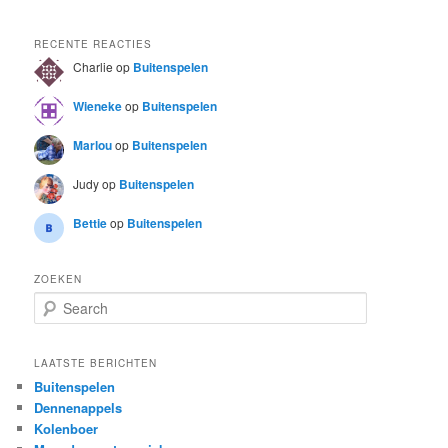
RECENTE REACTIES
Charlie
op
Buitenspelen
Wieneke
op
Buitenspelen
Marlou
op
Buitenspelen
Judy
op
Buitenspelen
Bettie
op
Buitenspelen
ZOEKEN
S
e
a
r
LAATSTE BERICHTEN
c
Buitenspelen
h
Dennenappels
Kolenboer