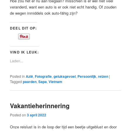
Hoe zou het er nu aan toegaan? misschien is er wel niet veel
veranderd, want een auto is er ook niet echt handig. Of zouden
de wegen inmiddels ook auto-fähig zijn?
DEEL DIT OP:
VIND IK LEUK:
Laden...
Posted in
Azië
,
Fotografie
,
geluksgevoel
,
Persoonlijk
,
reizen
|
Tagged
paarden
,
Sapa
,
Vietnam
Vakantieherinnering
Posted on
3 april 2022
Onze reislust is in de loop der tijd een beetje uitgeblust en door