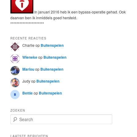
In januari 2016 heb ik een bypass-operatie gehad. Ook
daarvan ben ik inmiddels goed hersteld.
**********************
RECENTE REACTIES
Charlie
op
Buitenspelen
Wieneke
op
Buitenspelen
Marlou
op
Buitenspelen
Judy
op
Buitenspelen
Bettie
op
Buitenspelen
ZOEKEN
S
e
a
r
LAATSTE BERICHTEN