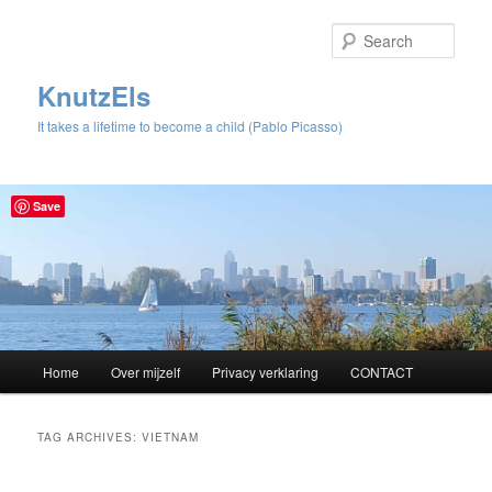
Sear
KnutzEls
It takes a lifetime to become a child (Pablo Picasso)
Save
Main
Home
Over mijzelf
Privacy verklaring
CONTACT
Skip
Skip
menu
to
to
TAG ARCHIVES:
VIETNAM
primary
secondary