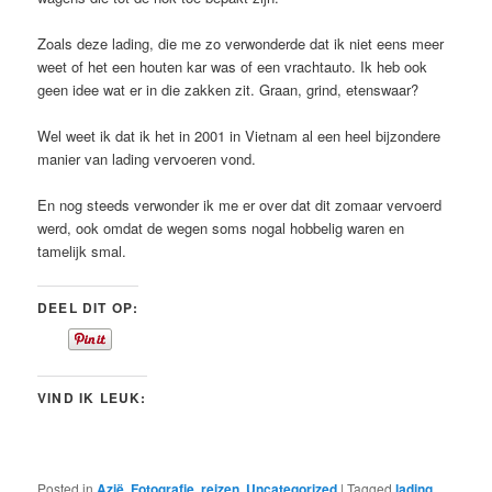
Zoals deze lading, die me zo verwonderde dat ik niet eens meer
weet of het een houten kar was of een vrachtauto. Ik heb ook
geen idee wat er in die zakken zit. Graan, grind, etenswaar?
Wel weet ik dat ik het in 2001 in Vietnam al een heel bijzondere
manier van lading vervoeren vond.
En nog steeds verwonder ik me er over dat dit zomaar vervoerd
werd, ook omdat de wegen soms nogal hobbelig waren en
tamelijk smal.
DEEL DIT OP:
VIND IK LEUK:
Posted in
Azië
,
Fotografie
,
reizen
,
Uncategorized
|
Tagged
lading
,