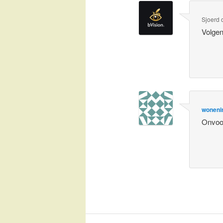
Sjoerd
Volgen
woneni
Onvoor