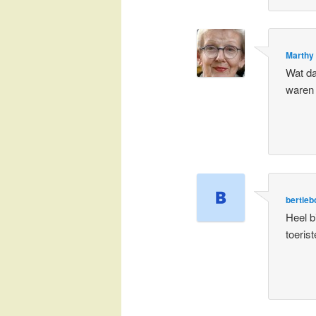
Marthy
Wat da
waren 
bertieb
Heel b
toeris