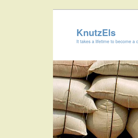
KnutzEls
It takes a lifetime to become a 