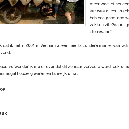
meer weet of het ee
kar was of een vrach
heb ook geen idee wa
zakken zit. Graan, gr
etenswaar?
k dat ik het in 2001 in Vietnam al een heel bijzondere manier van ladi
 vond.
eeds verwonder ik me er over dat dit zomaar vervoerd werd, ook omd
s nogal hobbelig waren en tamelijk smal.
 OP:
LEUK: