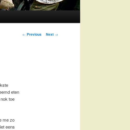
Post
←
Previous
Next
→
navigation
ekste
reemd eten
 nok toe
ie me zo
iet eens