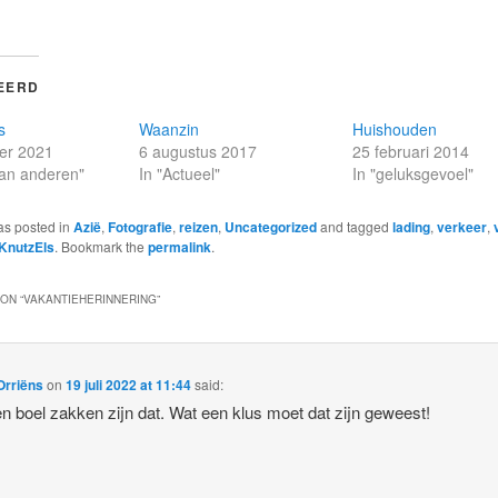
EERD
s
Waanzin
Huishouden
er 2021
6 augustus 2017
25 februari 2014
 van anderen"
In "Actueel"
In "geluksgevoel"
as posted in
Azië
,
Fotografie
,
reizen
,
Uncategorized
and tagged
lading
,
verkeer
,
KnutzEls
. Bookmark the
permalink
.
ON “
VAKANTIEHERINNERING
”
Orriëns
on
19 juli 2022 at 11:44
said:
n boel zakken zijn dat. Wat een klus moet dat zijn geweest!