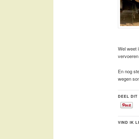
Wel weet i
vervoeren
En nog st
wegen som
DEEL DIT
VIND IK 