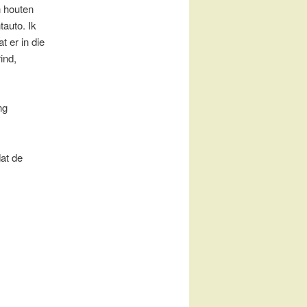
n houten
tauto. Ik
t er in die
ind,
ng
at de