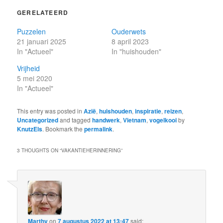
GERELATEERD
Puzzelen
Ouderwets
21 januari 2025
8 april 2023
In "Actueel"
In "huishouden"
Vrijheid
5 mei 2020
In "Actueel"
This entry was posted in
Azië
,
huishouden
,
inspiratie
,
reizen
,
Uncategorized
and tagged
handwerk
,
Vietnam
,
vogelkooi
by
KnutzEls
. Bookmark the
permalink
.
3 THOUGHTS ON “
VAKANTIEHERINNERING
”
Marthy
on
7 augustus 2022 at 13:47
said: