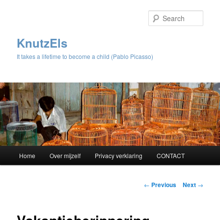
Sear
KnutzEls
It takes a lifetime to become a child (Pablo Picasso)
Main
Home
Over mijzelf
Privacy verklaring
CONTACT
Skip
menu
to
Post
←
Previous
Next
→
navigation
primary
content