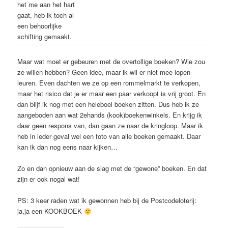
het me aan het hart
gaat, heb ik toch al
een behoorlijke
schifting gemaakt.
Maar wat moet er gebeuren met de overtollige boeken? Wie zou
ze willen hebben? Geen idee, maar ik wil er niet mee lopen
leuren. Even dachten we ze op een rommelmarkt te verkopen,
maar het risico dat je er maar een paar verkoopt is vrij groot. En
dan blijf ik nog met een heleboel boeken zitten. Dus heb ik ze
aangeboden aan wat 2ehands (kook)boekenwinkels. En krijg ik
daar geen respons van, dan gaan ze naar de kringloop. Maar ik
heb in ieder geval wel een foto van alle boeken gemaakt. Daar
kan ik dan nog eens naar kijken…
Zo en dan opnieuw aan de slag met de “gewone” boeken. En dat
zijn er ook nogal wat!
PS: 3 keer raden wat ik gewonnen heb bij de Postcodeloterij:
ja,ja een KOOKBOEK