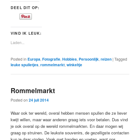
DEEL DIT OP:
VIND IK LEUK:
Laden...
Posted in
Europa
,
Fotografie
,
Hobbies
,
Persoonlijk
,
reizen
|
Tagged
leuke spulletjes
,
rommelmarkt
,
winkeltje
Rommelmarkt
Posted on
24 juli 2014
Waar ook ter wereld, overal hebben mensen spullen die ze liever
kwijt willen, maar waar anderen graag iets voor betalen. Dus vind
je ook overal op de wereld rommelmarkten. En daar mogen wij
graag op struinen. De leukste souvenirs, de gezelligste contacten
kun je daar vinden. Vaak met handen en voeten, want ons