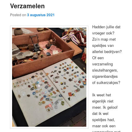
Verzamelen
content
content
Posted on
3 augustus 2021
Hadden jullie dat
vroeger ook?
Zo’n map met
speldjes van
allerlei bedrijven?
Of een
verzameling
sleutelhangers,
sigarenbandjes
of suikerzakjes?
Ik weet het
eigenlijk niet
meer. Ik geloof
dat ik wel
speldjes had,
maar ook een
verzameling met