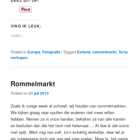
DEEL DIT OP:
VIND IK LEUK:
Laden...
Posted in
Europa
,
Fotografie
|
Tagged
Estland
,
rommelmarkt
,
Tartu
,
verkopen
Rommelmarkt
Posted on
31 juli 2014
Zoals ik vorige week al schreef, wij houden van rommelmarkten.
We kijken graag naar spullen die anderen niet meer willen
hebben. Nemen ze in onze handen, bekijken ze van alle kanten
en besluiten dan dat het toch niet helemaal…. Al doe ik dat soms
met spijt. Want zeg nou zelf, zo’n schattig winkeltje, daar wil je
als volwassene toch ook nog wel mee spelen. Maar ja, het paste