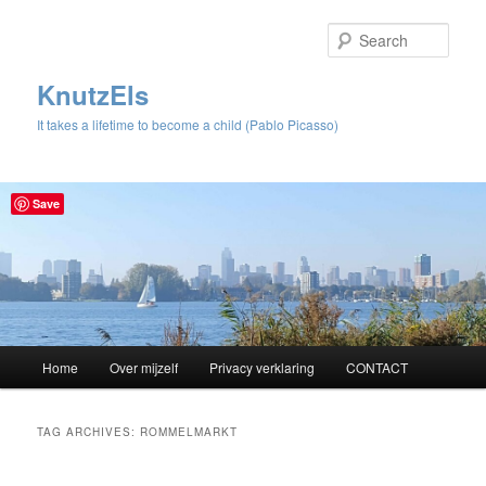
Sear
KnutzEls
It takes a lifetime to become a child (Pablo Picasso)
Save
Main
Home
Over mijzelf
Privacy verklaring
CONTACT
Skip
Skip
menu
to
to
TAG ARCHIVES:
ROMMELMARKT
primary
secondary