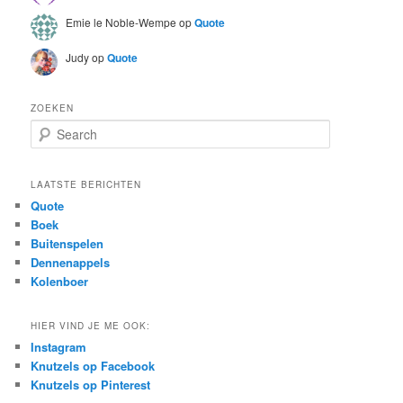
Emie le Noble-Wempe
op
Quote
Judy
op
Quote
ZOEKEN
S
e
a
r
LAATSTE BERICHTEN
c
Quote
h
Boek
Buitenspelen
Dennenappels
Kolenboer
HIER VIND JE ME OOK:
Instagram
Knutzels op Facebook
Knutzels op Pinterest