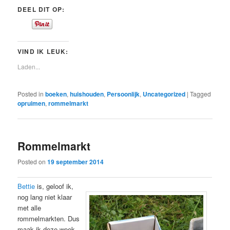
DEEL DIT OP:
VIND IK LEUK:
Laden...
Posted in
boeken
,
huishouden
,
Persoonlijk
,
Uncategorized
|
Tagged
opruimen
,
rommelmarkt
Rommelmarkt
Posted on
19 september 2014
Bettie
is, geloof ik,
nog lang niet klaar
met alle
rommelmarkten. Dus
maak ik deze week