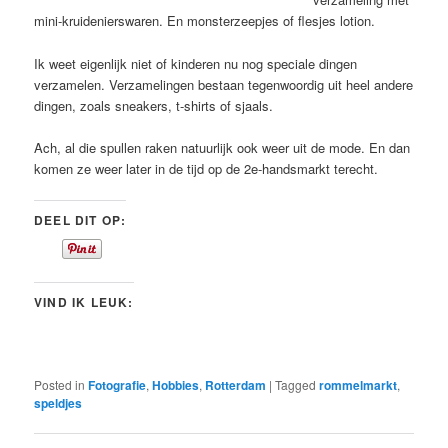
mini-kruidenierswaren. En monsterzeepjes of flesjes lotion.
Ik weet eigenlijk niet of kinderen nu nog speciale dingen
verzamelen. Verzamelingen bestaan tegenwoordig uit heel andere
dingen, zoals sneakers, t-shirts of sjaals.
Ach, al die spullen raken natuurlijk ook weer uit de mode. En dan
komen ze weer later in de tijd op de 2e-handsmarkt terecht.
DEEL DIT OP:
VIND IK LEUK:
Posted in
Fotografie
,
Hobbies
,
Rotterdam
|
Tagged
rommelmarkt
,
speldjes