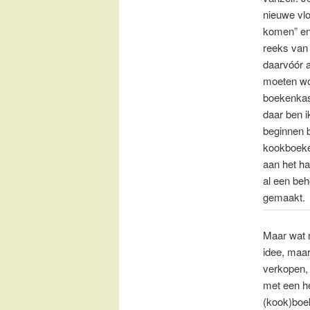
nieuwe vl
komen” en
reeks van 
daarvóór 
moeten wo
boekenkas
daar ben i
beginnen b
kookboeke
aan het ha
al een beho
gemaakt.
Maar wat 
idee, maar
verkopen, 
met een h
(kook)boek