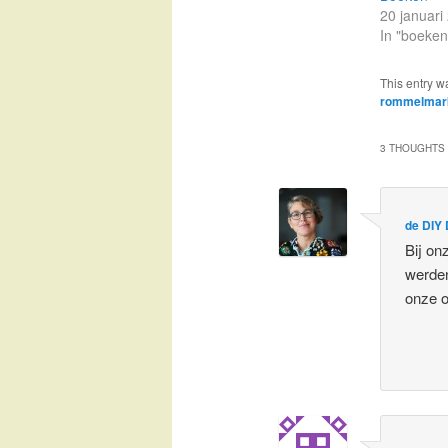
20 januari
In "boeken
This entry w
rommelmar
3 THOUGHTS 
de DIY 
Bij on
werden
onze o