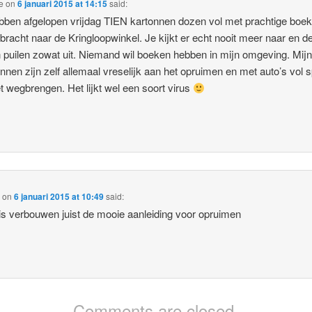
e
on
6 januari 2015 at 14:15
said:
bben afgelopen vrijdag TIEN kartonnen dozen vol met prachtige boe
racht naar de Kringloopwinkel. Je kijkt er echt nooit meer naar en d
 puilen zowat uit. Niemand wil boeken hebben in mijn omgeving. Mij
innen zijn zelf allemaal vreselijk aan het opruimen en met auto’s vol s
t wegbrengen. Het lijkt wel een soort virus
l
on
6 januari 2015 at 10:49
said:
s verbouwen juist de mooie aanleiding voor opruimen
Comments are closed.