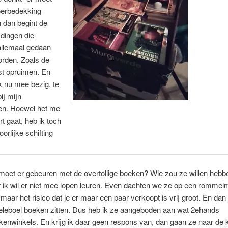
oerbedekking
 dan begint de
dingen die
allemaal gedaan
rden. Zoals de
t opruimen. En
k nu mee bezig, te
ij mijn
n. Hoewel het me
rt gaat, heb ik toch
orlijke schifting
moet er gebeuren met de overtollige boeken? Wie zou ze willen heb
 ik wil er niet mee lopen leuren. Even dachten we ze op een rommelm
maar het risico dat je er maar een paar verkoopt is vrij groot. En dan b
eleboel boeken zitten. Dus heb ik ze aangeboden aan wat 2ehands
enwinkels. En krijg ik daar geen respons van, dan gaan ze naar de k