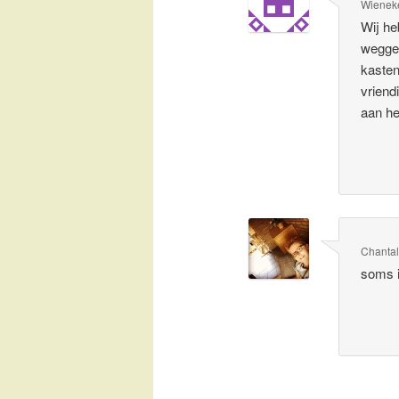
Wienek
Wij he
weggeb
kasten
vriend
aan he
Chanta
soms i