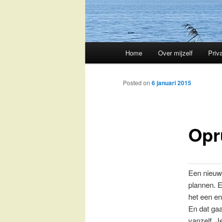
Main
Home
Over mijzelf
Priv
Skip
menu
to
Posted on
6 januari 2015
primary
Opr
content
Een nieuw 
plannen. E
het een e
En dat gaa
vanzelf. J