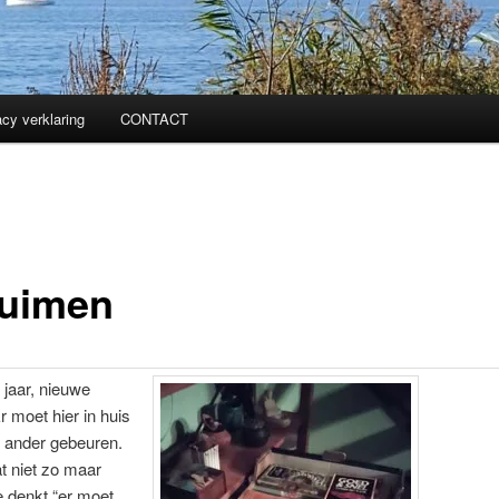
acy verklaring
CONTACT
uimen
jaar, nieuwe
r moet hier in huis
n ander gebeuren.
t niet zo maar
e denkt “er moet