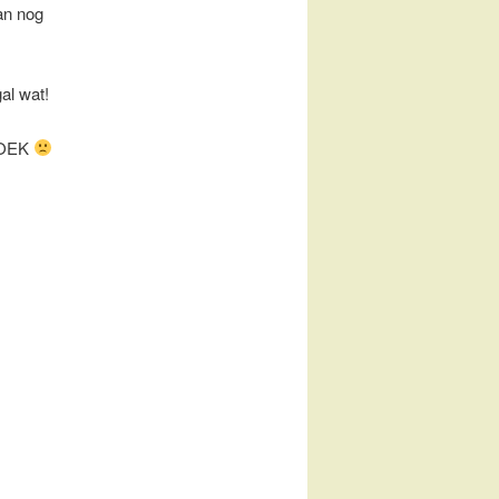
an nog
al wat!
KBOEK