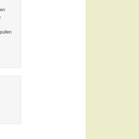
ken
e
n
pullen