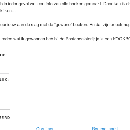
b in ieder geval wel een foto van alle boeken gemaakt. Daar kan ik d
 kijken…
opnieuw aan de slag met de “gewone” boeken. En dat zijn er ook nog
r raden wat ik gewonnen heb bij de Postcodeloterij: ja,ja een KOO
 OP:
LEUK:
EERD
Opruimen
Rommelmarkt