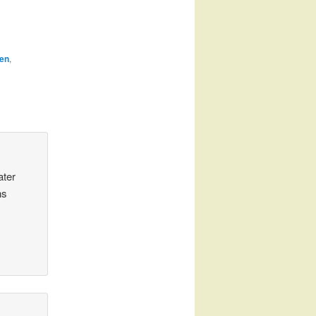
en
,
ater
ns