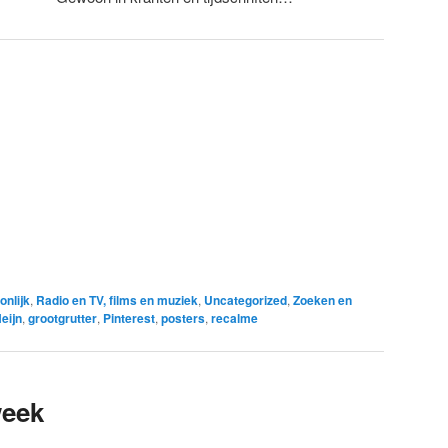
onlijk
,
Radio en TV, films en muziek
,
Uncategorized
,
Zoeken en
eijn
,
grootgrutter
,
Pinterest
,
posters
,
recalme
week