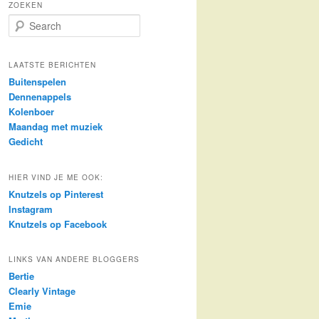
ZOEKEN
S
e
a
r
LAATSTE BERICHTEN
c
Buitenspelen
h
Dennenappels
Kolenboer
Maandag met muziek
Gedicht
HIER VIND JE ME OOK:
Knutzels op Pinterest
Instagram
Knutzels op Facebook
LINKS VAN ANDERE BLOGGERS
Bertie
Clearly Vintage
Emie