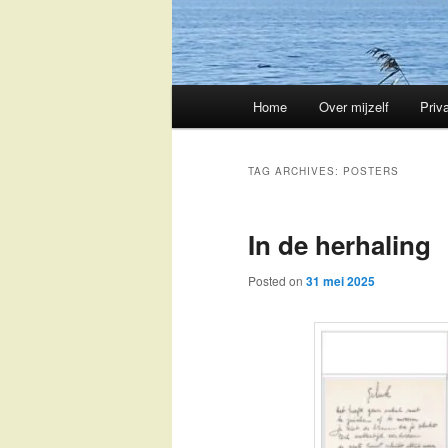
Main
Home
Over mijzelf
Priv
Skip
Skip
menu
to
to
TAG ARCHIVES:
POSTERS
primary
secondary
In de herhaling
content
content
Posted on
31 mei 2025