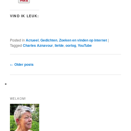
VIND IK LEUK:
Posted in
Actueel
,
Gedichten
,
Zoeken en vinden op internet
|
Tagged
Charles Aznavour
,
liefde
,
oorlog
,
YouTube
Post
←
Older posts
navigation
WELKOM!