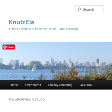
Sear
KnutzEls
It takes a lifetime to become a child (Pablo Picasso)
Save
Main
Home
Over mijzelf
Privacy verklaring
CONTACT
Skip
Skip
menu
to
to
TAG ARCHIVES:
OORLOG
primary
secondary