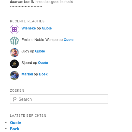
daarvan ben ik inmiddels goed hersteld.
**********************
RECENTE REACTIES
Wieneke
op
Quote
Emie le Noble-Wempe
op
Quote
Judy
op
Quote
Sjoerd
op
Quote
Marlou
op
Boek
ZOEKEN
S
e
a
r
LAATSTE BERICHTEN
c
Quote
h
Boek