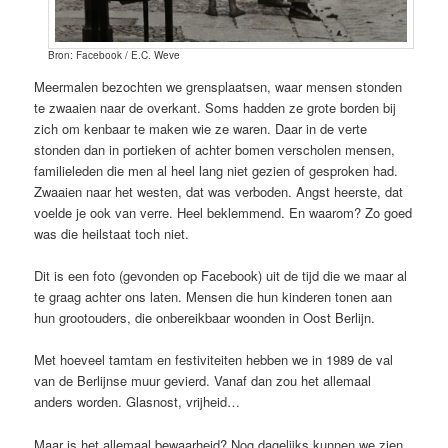
Bron: Facebook / E.C. Weve
Meermalen bezochten we grensplaatsen, waar mensen stonden
te zwaaien naar de overkant. Soms hadden ze grote borden bij
zich om kenbaar te maken wie ze waren. Daar in de verte
stonden dan in portieken of achter bomen verscholen mensen,
familieleden die men al heel lang niet gezien of gesproken had.
Zwaaien naar het westen, dat was verboden. Angst heerste, dat
voelde je ook van verre. Heel beklemmend. En waarom? Zo goed
was die heilstaat toch niet.
Dit is een foto (gevonden op Facebook) uit de tijd die we maar al
te graag achter ons laten. Mensen die hun kinderen tonen aan
hun grootouders, die onbereikbaar woonden in Oost Berlijn.
Met hoeveel tamtam en festiviteiten hebben we in 1989 de val
van de Berlijnse muur gevierd. Vanaf dan zou het allemaal
anders worden. Glasnost, vrijheid…
Maar is het allemaal bewaarheid? Nog dagelijks kunnen we zien