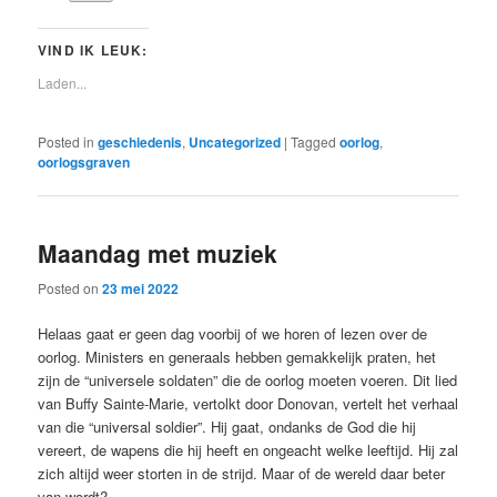
VIND IK LEUK:
Laden...
Posted in
geschiedenis
,
Uncategorized
|
Tagged
oorlog
,
oorlogsgraven
Maandag met muziek
Posted on
23 mei 2022
Helaas gaat er geen dag voorbij of we horen of lezen over de
oorlog. Ministers en generaals hebben gemakkelijk praten, het
zijn de “universele soldaten” die de oorlog moeten voeren. Dit lied
van Buffy Sainte-Marie, vertolkt door Donovan, vertelt het verhaal
van die “universal soldier”. Hij gaat, ondanks de God die hij
vereert, de wapens die hij heeft en ongeacht welke leeftijd. Hij zal
zich altijd weer storten in de strijd. Maar of de wereld daar beter
van wordt?