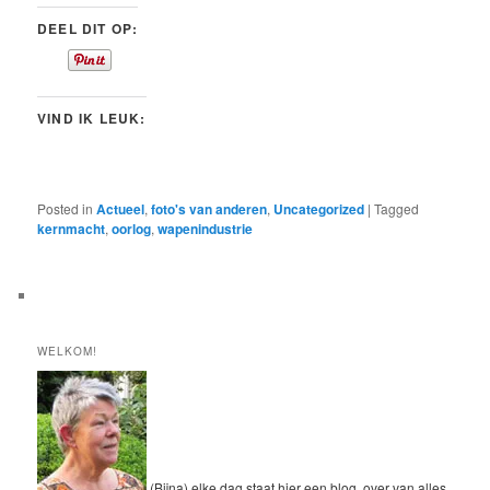
DEEL DIT OP:
VIND IK LEUK:
Posted in
Actueel
,
foto's van anderen
,
Uncategorized
|
Tagged
kernmacht
,
oorlog
,
wapenindustrie
WELKOM!
(Bijna) elke dag staat hier een blog, over van alles