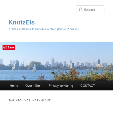
Sear
KnutzEls
It takes a lifetime to become a child (Pablo Picasso)
Save
Main
Home
Over mijzelf
Privacy verklaring
CONTACT
Skip
Skip
menu
to
to
TAG ARCHIVES:
KERNMACHT
primary
secondary