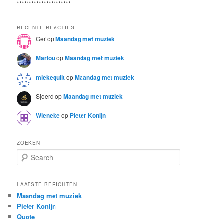
**********************
RECENTE REACTIES
Ger
op
Maandag met muziek
Marlou
op
Maandag met muziek
miekequilt
op
Maandag met muziek
Sjoerd
op
Maandag met muziek
Wieneke
op
Pieter Konijn
ZOEKEN
S
e
a
r
LAATSTE BERICHTEN
c
Maandag met muziek
h
Pieter Konijn
Quote