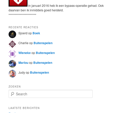
In januari 2016 heb ik een bypass-operatie gehad. Ook
daarvan ben ik inmiddels goed hersteld.
**********************
RECENTE REACTIES
Sjoerd
op
Boek
Charlie
op
Buitenspelen
Wieneke
op
Buitenspelen
Marlou
op
Buitenspelen
Judy
op
Buitenspelen
ZOEKEN
S
e
a
r
LAATSTE BERICHTEN
c