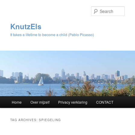
Sear
KnutzEls
It takes a lifetime to become a child (Pablo Picasso)
Main
Home
Over mijzelf
Privacy verklaring
CONTACT
Skip
Skip
menu
to
to
TAG ARCHIVES:
SPIEGELING
primary
secondary