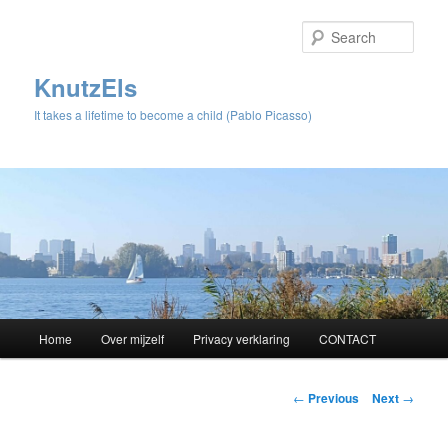
Sear
KnutzEls
It takes a lifetime to become a child (Pablo Picasso)
Main
Home
Over mijzelf
Privacy verklaring
CONTACT
Skip
menu
to
Post
←
Previous
Next
→
navigation
primary