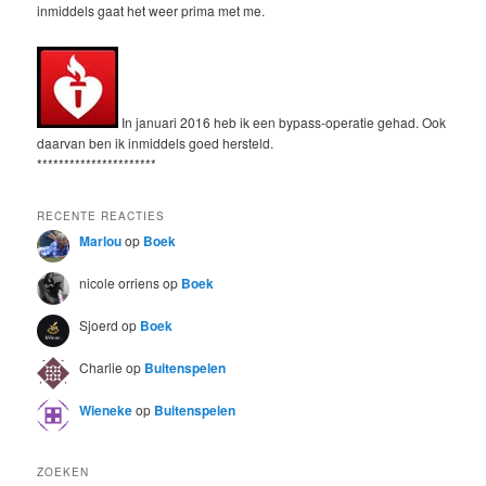
inmiddels gaat het weer prima met me.
In januari 2016 heb ik een bypass-operatie gehad. Ook
daarvan ben ik inmiddels goed hersteld.
**********************
RECENTE REACTIES
Marlou
op
Boek
nicole orriens
op
Boek
Sjoerd
op
Boek
Charlie
op
Buitenspelen
Wieneke
op
Buitenspelen
ZOEKEN