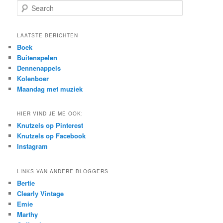
S
e
a
r
LAATSTE BERICHTEN
c
Boek
h
Buitenspelen
Dennenappels
Kolenboer
Maandag met muziek
HIER VIND JE ME OOK:
Knutzels op Pinterest
Knutzels op Facebook
Instagram
LINKS VAN ANDERE BLOGGERS
Bertie
Clearly Vintage
Emie
Marthy