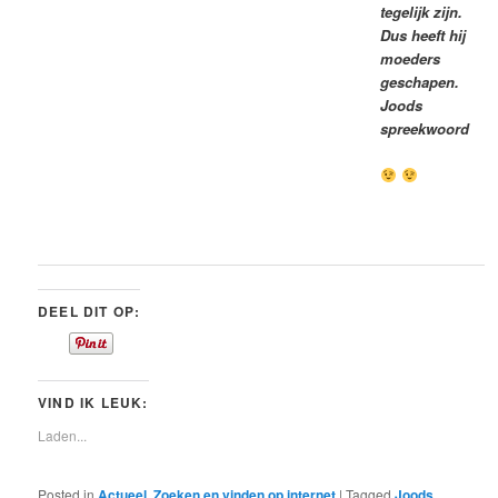
tegelijk zijn.
Dus heeft hij
moeders
geschapen.
Joods
spreekwoord
DEEL DIT OP:
VIND IK LEUK:
Laden...
Posted in
Actueel
,
Zoeken en vinden op internet
|
Tagged
Joods