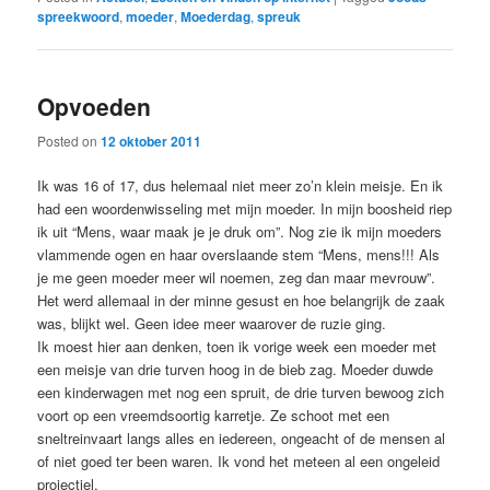
spreekwoord
,
moeder
,
Moederdag
,
spreuk
Opvoeden
Posted on
12 oktober 2011
Ik was 16 of 17, dus helemaal niet meer zo’n klein meisje. En ik
had een woordenwisseling met mijn moeder. In mijn boosheid riep
ik uit “Mens, waar maak je je druk om”. Nog zie ik mijn moeders
vlammende ogen en haar overslaande stem “Mens, mens!!! Als
je me geen moeder meer wil noemen, zeg dan maar mevrouw”.
Het werd allemaal in der minne gesust en hoe belangrijk de zaak
was, blijkt wel. Geen idee meer waarover de ruzie ging.
Ik moest hier aan denken, toen ik vorige week een moeder met
een meisje van drie turven hoog in de bieb zag. Moeder duwde
een kinderwagen met nog een spruit, de drie turven bewoog zich
voort op een vreemdsoortig karretje. Ze schoot met een
sneltreinvaart langs alles en iedereen, ongeacht of de mensen al
of niet goed ter been waren. Ik vond het meteen al een ongeleid
projectiel.