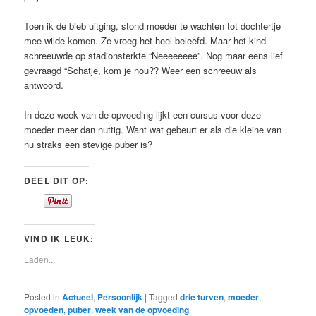
Toen ik de bieb uitging, stond moeder te wachten tot dochtertje
mee wilde komen. Ze vroeg het heel beleefd. Maar het kind
schreeuwde op stadionsterkte “Neeeeeeee”. Nog maar eens lief
gevraagd “Schatje, kom je nou?? Weer een schreeuw als
antwoord.
In deze week van de opvoeding lijkt een cursus voor deze
moeder meer dan nuttig. Want wat gebeurt er als die kleine van
nu straks een stevige puber is?
DEEL DIT OP:
VIND IK LEUK:
Laden...
Posted in
Actueel
,
Persoonlijk
|
Tagged
drie turven
,
moeder
,
opvoeden
,
puber
,
week van de opvoeding