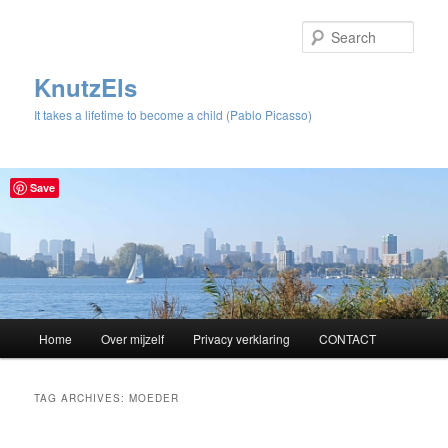
Sear
KnutzEls
It takes a lifetime to become a child (Pablo Picasso)
Save
Main
Home
Over mijzelf
Privacy verklaring
CONTACT
Skip
Skip
menu
to
to
TAG ARCHIVES:
MOEDER
primary
secondary