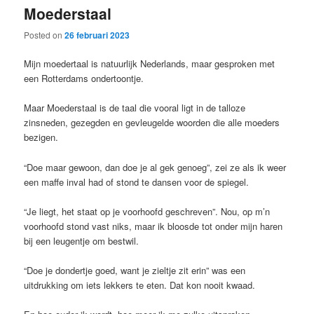
Moederstaal
content
content
Posted on
26 februari 2023
Mijn moedertaal is natuurlijk Nederlands, maar gesproken met
een Rotterdams ondertoontje.
Maar Moederstaal is de taal die vooral ligt in de talloze
zinsneden, gezegden en gevleugelde woorden die alle moeders
bezigen.
“Doe maar gewoon, dan doe je al gek genoeg”, zei ze als ik weer
een maffe inval had of stond te dansen voor de spiegel.
“Je liegt, het staat op je voorhoofd geschreven”. Nou, op m’n
voorhoofd stond vast niks, maar ik bloosde tot onder mijn haren
bij een leugentje om bestwil.
“Doe je dondertje goed, want je zieltje zit erin” was een
uitdrukking om iets lekkers te eten. Dat kon nooit kwaad.