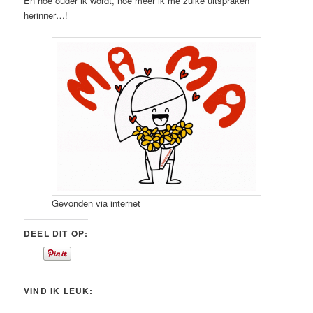
En hoe ouder ik wordt, hoe meer ik me zulke uitspraken
herinner…!
Gevonden via internet
DEEL DIT OP:
VIND IK LEUK: