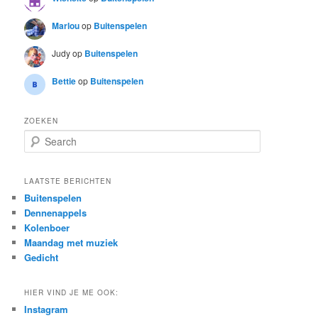
Marlou
op
Buitenspelen
Judy
op
Buitenspelen
Bettie
op
Buitenspelen
ZOEKEN
S
e
a
r
LAATSTE BERICHTEN
c
Buitenspelen
h
Dennenappels
Kolenboer
Maandag met muziek
Gedicht
HIER VIND JE ME OOK:
Instagram