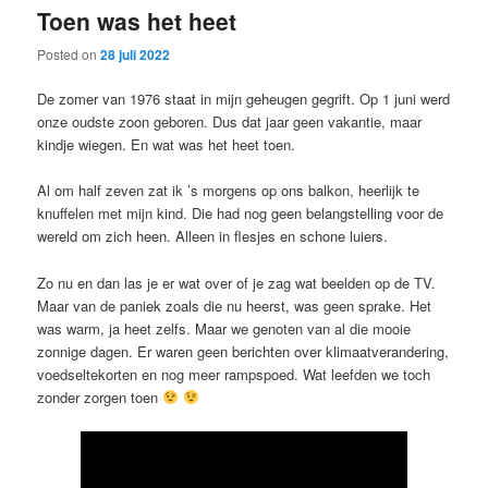
Toen was het heet
content
content
Posted on
28 juli 2022
De zomer van 1976 staat in mijn geheugen gegrift. Op 1 juni werd
onze oudste zoon geboren. Dus dat jaar geen vakantie, maar
kindje wiegen. En wat was het heet toen.
Al om half zeven zat ik ’s morgens op ons balkon, heerlijk te
knuffelen met mijn kind. Die had nog geen belangstelling voor de
wereld om zich heen. Alleen in flesjes en schone luiers.
Zo nu en dan las je er wat over of je zag wat beelden op de TV.
Maar van de paniek zoals die nu heerst, was geen sprake. Het
was warm, ja heet zelfs. Maar we genoten van al die mooie
zonnige dagen. Er waren geen berichten over klimaatverandering,
voedseltekorten en nog meer rampspoed. Wat leefden we toch
zonder zorgen toen