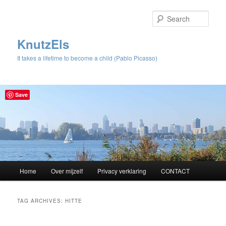
Sear
KnutzEls
It takes a lifetime to become a child (Pablo Picasso)
Save
Main
Home
Over mijzelf
Privacy verklaring
CONTACT
Skip
Skip
menu
to
to
TAG ARCHIVES:
HITTE
primary
secondary