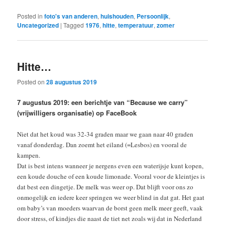
Posted in
foto's van anderen
,
huishouden
,
Persoonlijk
,
Uncategorized
|
Tagged
1976
,
hitte
,
temperatuur
,
zomer
Hitte…
Posted on
28 augustus 2019
7 augustus 2019: een berichtje van “Because we carry”
(vrijwilligers organisatie) op FaceBook
Niet dat het koud was 32-34 graden maar we gaan naar 40 graden
vanaf donderdag. Dan zoemt het eiland (=Lesbos) en vooral de
kampen.
Dat is best intens wanneer je nergens even een waterijsje kunt kopen,
een koude douche of een koude limonade. Vooral voor de kleintjes is
dat best een dingetje. De melk was weer op. Dat blijft voor ons zo
onmogelijk en iedere keer springen we weer blind in dat gat. Het gaat
om baby’s van moeders waarvan de borst geen melk meer geeft, vaak
door stress, of kindjes die naast de tiet net zoals wij dat in Nederland