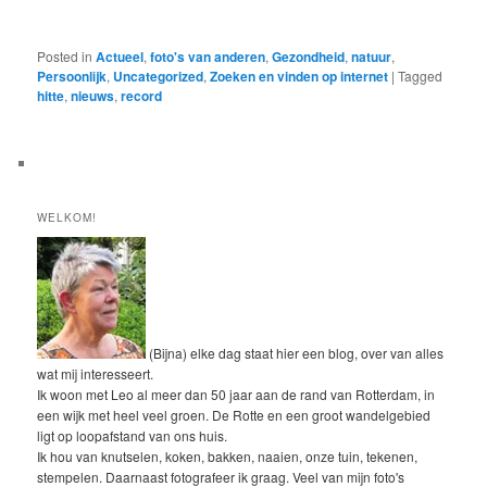
Posted in
Actueel
,
foto's van anderen
,
Gezondheid
,
natuur
,
Persoonlijk
,
Uncategorized
,
Zoeken en vinden op internet
|
Tagged
hitte
,
nieuws
,
record
WELKOM!
(Bijna) elke dag staat hier een blog, over van alles
wat mij interesseert.
Ik woon met Leo al meer dan 50 jaar aan de rand van Rotterdam, in
een wijk met heel veel groen. De Rotte en een groot wandelgebied
ligt op loopafstand van ons huis.
Ik hou van knutselen, koken, bakken, naaien, onze tuin, tekenen,
stempelen. Daarnaast fotografeer ik graag. Veel van mijn foto's