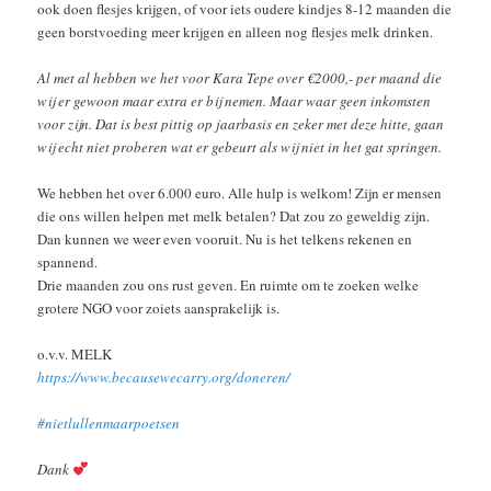
ook doen flesjes krijgen, of voor iets oudere kindjes 8-12 maanden die
geen borstvoeding meer krijgen en alleen nog flesjes melk drinken.
Al met al hebben we het voor Kara Tepe over €2000,- per maand die
wij er gewoon maar extra er bij nemen. Maar waar geen inkomsten
voor zijn. Dat is best pittig op jaarbasis en zeker met deze hitte, gaan
wij echt niet proberen wat er gebeurt als wij niet in het gat springen.
We hebben het over 6.000 euro. Alle hulp is welkom! Zijn er mensen
die ons willen helpen met melk betalen? Dat zou zo geweldig zijn.
Dan kunnen we weer even vooruit. Nu is het telkens rekenen en
spannend.
Drie maanden zou ons rust geven. En ruimte om te zoeken welke
grotere NGO voor zoiets aansprakelijk is.
o.v.v. MELK
https://www.becausewecarry.org/doneren/
#nietlullenmaarpoetsen
Dank