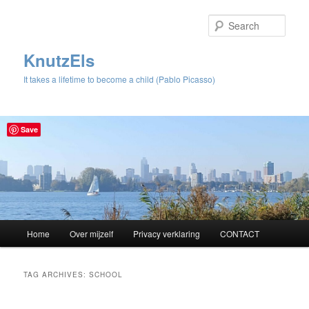
Sear
KnutzEls
It takes a lifetime to become a child (Pablo Picasso)
Save
Main
Home
Over mijzelf
Privacy verklaring
CONTACT
Skip
Skip
menu
to
to
TAG ARCHIVES:
SCHOOL
primary
secondary