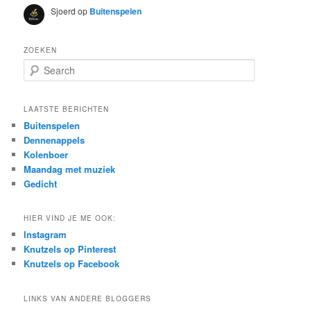
Sjoerd
op
Buitenspelen
ZOEKEN
S
e
a
r
LAATSTE BERICHTEN
c
Buitenspelen
h
Dennenappels
Kolenboer
Maandag met muziek
Gedicht
HIER VIND JE ME OOK:
Instagram
Knutzels op Pinterest
Knutzels op Facebook
LINKS VAN ANDERE BLOGGERS