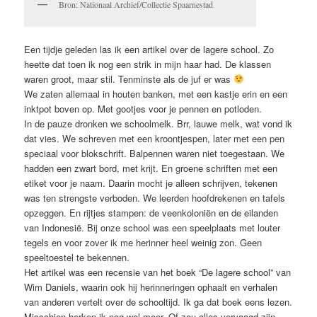
Bron: Nationaal Archief/Collectie Spaarnestad
Een tijdje geleden las ik een artikel over de lagere school. Zo
heette dat toen ik nog een strik in mijn haar had. De klassen
waren groot, maar stil. Tenminste als de juf er was
We zaten allemaal in houten banken, met een kastje erin en een
inktpot boven op. Met gootjes voor je pennen en potloden.
In de pauze dronken we schoolmelk. Brr, lauwe melk, wat vond ik
dat vies. We schreven met een kroontjespen, later met een pen
speciaal voor blokschrift. Balpennen waren niet toegestaan. We
hadden een zwart bord, met krijt. En groene schriften met een
etiket voor je naam. Daarin mocht je alleen schrijven, tekenen
was ten strengste verboden. We leerden hoofdrekenen en tafels
opzeggen. En rijtjes stampen: de veenkoloniën en de eilanden
van Indonesië. Bij onze school was een speelplaats met louter
tegels en voor zover ik me herinner heel weinig zon. Geen
speeltoestel te bekennen.
Het artikel was een recensie van het boek “De lagere school” van
Wim Daniels, waarin ook hij herinneringen ophaalt en verhalen
van anderen vertelt over de schooltijd. Ik ga dat boek eens lezen.
Misschien herken ik nog wel meer. Of zou alles vervaagd zijn.