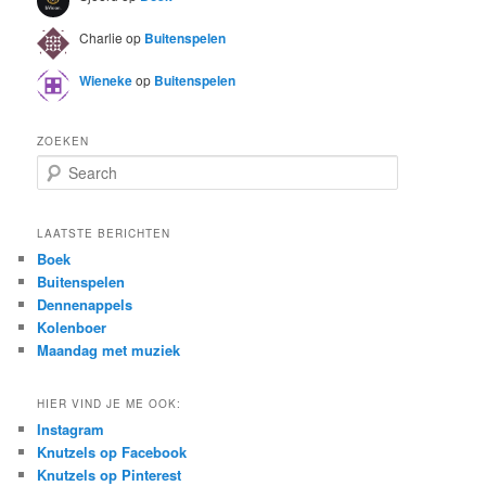
Charlie
op
Buitenspelen
Wieneke
op
Buitenspelen
ZOEKEN
S
e
a
r
LAATSTE BERICHTEN
c
Boek
h
Buitenspelen
Dennenappels
Kolenboer
Maandag met muziek
HIER VIND JE ME OOK:
Instagram
Knutzels op Facebook
Knutzels op Pinterest