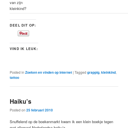
van zijn
kleinkind?
DEEL DIT OP:
VIND IK LEUK:
Posted in
Zoeken en vinden op internet
|
Tagged
grappig
,
kleinkind
,
tattoo
Haiku’s
Posted on
25 februari 2010
Snuffelend op de boekenmarkt kwam ik een klein boekje tegen
met allemaal Nederlandse haiku’s.