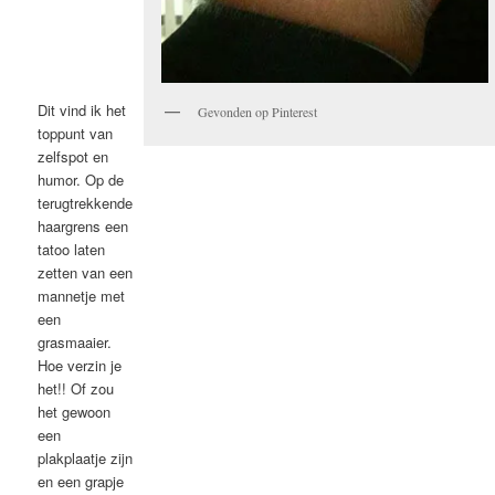
Dit vind ik het
Gevonden op Pinterest
toppunt van
zelfspot en
humor. Op de
terugtrekkende
haargrens een
tatoo laten
zetten van een
mannetje met
een
grasmaaier.
Hoe verzin je
het!! Of zou
het gewoon
een
plakplaatje zijn
en een grapje