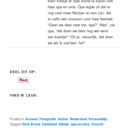
klein meisje er naar stond te kijken met
haar opa en oma. Opa legde uit dat er
nog veel meer Nijntjes te zien zijn, dat
er zelfs een museum voor haar bestaat.
“Gaan we daar naar toe, opa?” “Nee”, zei
opa, “dat doen we later nog wel eens
een keertje!” “Oh ja, natuurlijk, dat doen
we als ik oud ben, hè?
DEEL DIT OP:
VIND IK LEUK:
Posted in
Actueel
,
Fotografie
,
humor
,
Nederland
,
Persoonlijk
|
Tagged
Dick Bruna
,
kleinkind
,
Nijntje
,
opa en oma
,
Utrecht