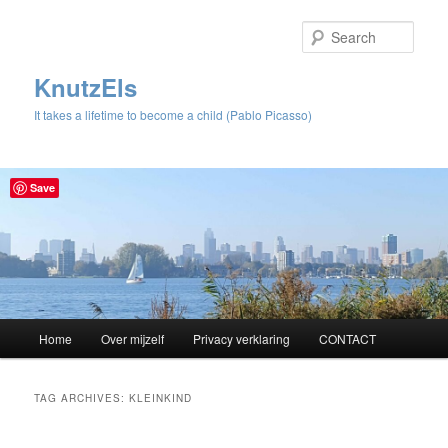
Sear
KnutzEls
It takes a lifetime to become a child (Pablo Picasso)
Save
Main
Home
Over mijzelf
Privacy verklaring
CONTACT
Skip
Skip
menu
to
to
TAG ARCHIVES:
KLEINKIND
primary
secondary