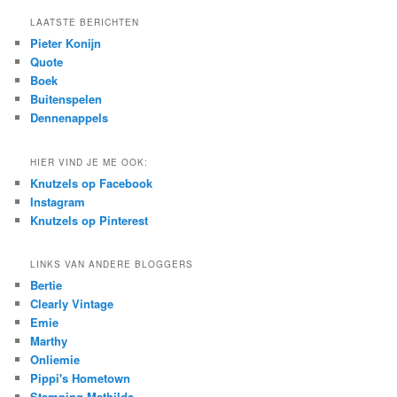
a
r
LAATSTE BERICHTEN
c
Pieter Konijn
h
Quote
Boek
Buitenspelen
Dennenappels
HIER VIND JE ME OOK:
Knutzels op Facebook
Instagram
Knutzels op Pinterest
LINKS VAN ANDERE BLOGGERS
Bertie
Clearly Vintage
Emie
Marthy
Onliemie
Pippi's Hometown
Stamping Mathilda