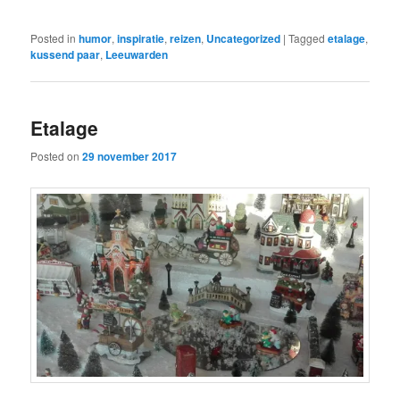
Posted in
humor
,
inspiratie
,
reizen
,
Uncategorized
|
Tagged
etalage
,
kussend paar
,
Leeuwarden
Etalage
Posted on
29 november 2017