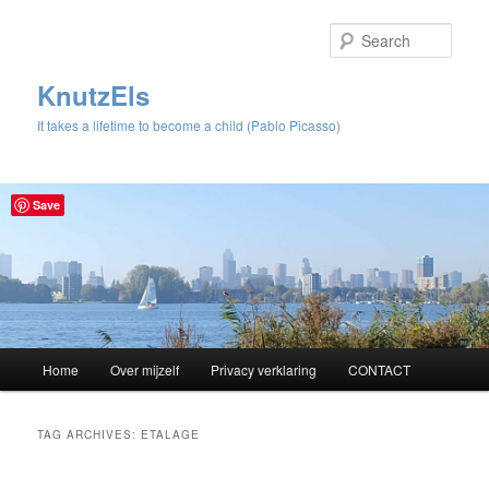
Sear
KnutzEls
It takes a lifetime to become a child (Pablo Picasso)
Save
Main
Home
Over mijzelf
Privacy verklaring
CONTACT
Skip
Skip
menu
to
to
TAG ARCHIVES:
ETALAGE
primary
secondary