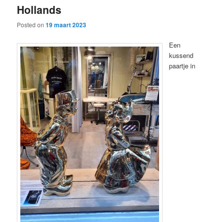
Hollands
content
content
Posted on
19 maart 2023
Een
kussend
paartje in