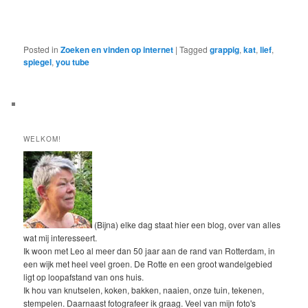
Posted in
Zoeken en vinden op internet
|
Tagged
grappig
,
kat
,
lief
,
spiegel
,
you tube
WELKOM!
(Bijna) elke dag staat hier een blog, over van alles
wat mij interesseert.
Ik woon met Leo al meer dan 50 jaar aan de rand van Rotterdam, in
een wijk met heel veel groen. De Rotte en een groot wandelgebied
ligt op loopafstand van ons huis.
Ik hou van knutselen, koken, bakken, naaien, onze tuin, tekenen,
stempelen. Daarnaast fotografeer ik graag. Veel van mijn foto's