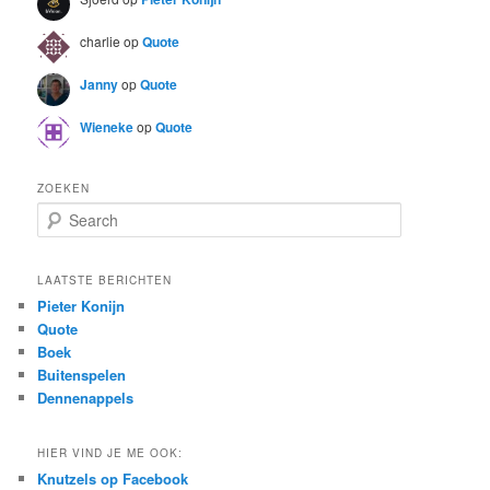
charlie
op
Quote
Janny
op
Quote
Wieneke
op
Quote
ZOEKEN
S
e
a
r
LAATSTE BERICHTEN
c
Pieter Konijn
h
Quote
Boek
Buitenspelen
Dennenappels
HIER VIND JE ME OOK:
Knutzels op Facebook