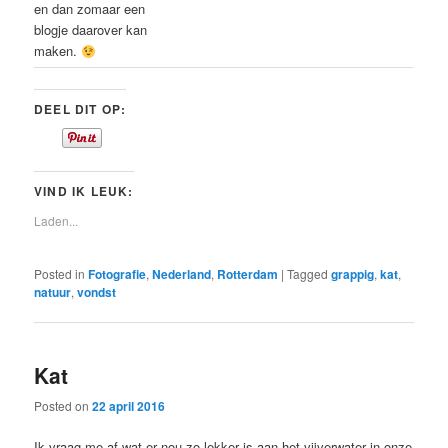
en dan zomaar een
blogje daarover kan
maken.
DEEL DIT OP:
VIND IK LEUK:
Laden...
Posted in
Fotografie
,
Nederland
,
Rotterdam
|
Tagged
grappig
,
kat
,
natuur
,
vondst
Kat
Posted on
22 april 2016
Ik vraag me af wat er nou zo lekker is aan het vijverwater in onze