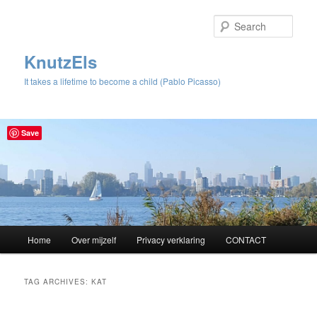
Sear
KnutzEls
It takes a lifetime to become a child (Pablo Picasso)
Save
Main
Home
Over mijzelf
Privacy verklaring
CONTACT
Skip
Skip
menu
to
to
TAG ARCHIVES:
KAT
primary
secondary