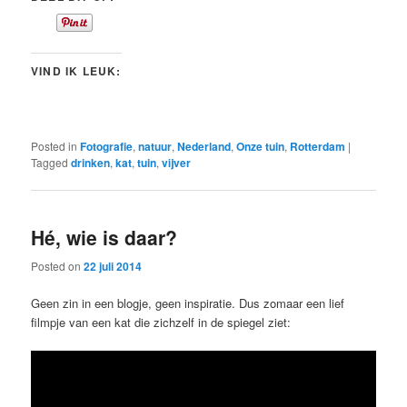
VIND IK LEUK:
Posted in
Fotografie
,
natuur
,
Nederland
,
Onze tuin
,
Rotterdam
|
Tagged
drinken
,
kat
,
tuin
,
vijver
Hé, wie is daar?
Posted on
22 juli 2014
Geen zin in een blogje, geen inspiratie. Dus zomaar een lief
filmpje van een kat die zichzelf in de spiegel ziet: