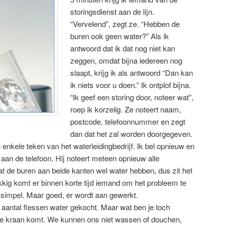
storingsdienst aan de lijn.
“Vervelend”, zegt ze. “Hebben de
buren ook geen water?” Als ik
antwoord dat ik dat nog niet kan
zeggen, omdat bijna iedereen nog
slaapt, krijg ik als antwoord “Dan kan
ik niets voor u doen.” Ik ontplof bijna.
“Ik geef een storing door, noteer wat”,
roep ik korzelig. Ze noteert naam,
postcode, telefoonnummer en zegt
dan dat het zal worden doorgegeven.
 enkele teken van het waterleidingbedrijf. Ik bel opnieuw en
 aan de telefoon. Hij noteert meteen opnieuw alle
t de buren aan beide kanten wel water hebben, dus zit het
kkig komt er binnen korte tijd iemand om het probleem te
zo simpel. Maar goed, er wordt aan gewerkt.
n aantal flessen water gekocht. Maar wat ben je toch
 de kraan komt. We kunnen ons niet wassen of douchen,