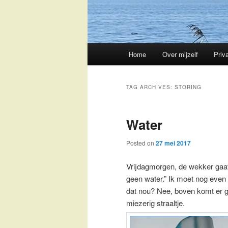
Main
Home
Over mijzelf
Priv
Skip
Skip
menu
to
to
TAG ARCHIVES:
STORING
primary
secondary
Water
content
content
Posted on
27 mei 2017
Vrijdagmorgen, de wekker gaa
geen water.” Ik moet nog even
dat nou? Nee, boven komt er 
miezerig straaltje.