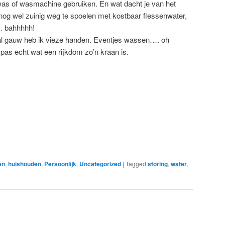
as of wasmachine gebruiken. En wat dacht je van het
 nog wel zuinig weg te spoelen met kostbaar flessenwater,
 bahhhhh!
 al gauw heb ik vieze handen. Eventjes wassen…. oh
pas echt wat een rijkdom zo’n kraan is.
en
,
huishouden
,
Persoonlijk
,
Uncategorized
|
Tagged
storing
,
water
,