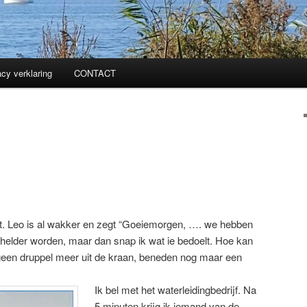
acy verklaring
CONTACT
t. Leo is al wakker en zegt “Goeiemorgen, …. we hebben
 helder worden, maar dan snap ik wat ie bedoelt. Hoe kan
geen druppel meer uit de kraan, beneden nog maar een
Ik bel met het waterleidingbedrijf. Na
5 minuten krijg ik iemand van de