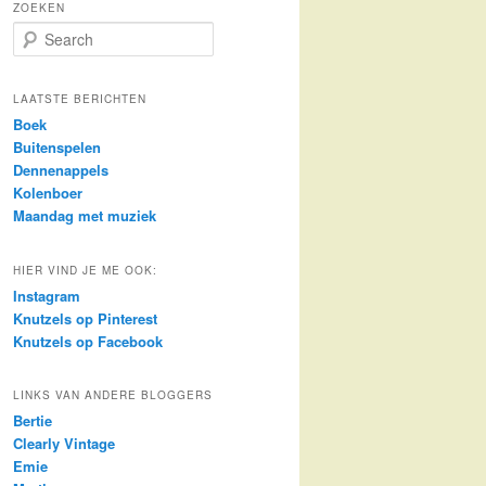
ZOEKEN
S
e
a
r
LAATSTE BERICHTEN
c
Boek
h
Buitenspelen
Dennenappels
Kolenboer
Maandag met muziek
HIER VIND JE ME OOK:
Instagram
Knutzels op Pinterest
Knutzels op Facebook
LINKS VAN ANDERE BLOGGERS
Bertie
Clearly Vintage
Emie