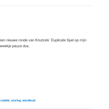
een nieuwe ronde van Knutzels’ Duplicate Spel op mijn
 weekje pauze dus.
crabble
,
storing
,
wordfeud