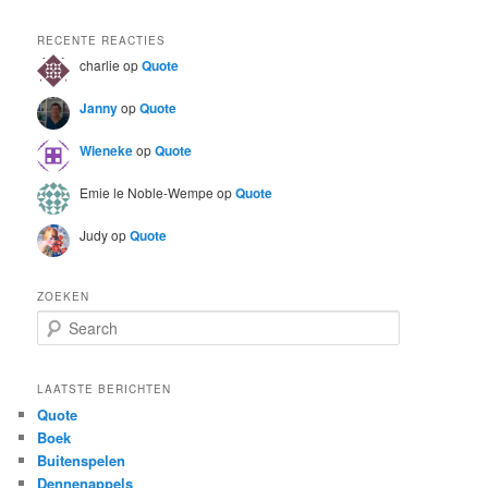
RECENTE REACTIES
charlie
op
Quote
Janny
op
Quote
Wieneke
op
Quote
Emie le Noble-Wempe
op
Quote
Judy
op
Quote
ZOEKEN
S
e
a
r
LAATSTE BERICHTEN
c
Quote
h
Boek
Buitenspelen
Dennenappels