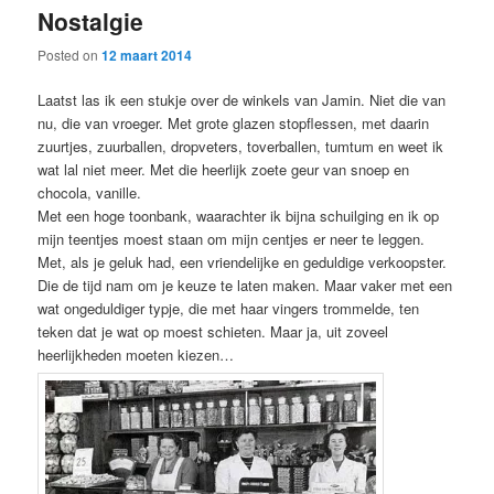
Nostalgie
content
content
Posted on
12 maart 2014
Laatst las ik een stukje over de winkels van Jamin. Niet die van
nu, die van vroeger. Met grote glazen stopflessen, met daarin
zuurtjes, zuurballen, dropveters, toverballen, tumtum en weet ik
wat lal niet meer. Met die heerlijk zoete geur van snoep en
chocola, vanille.
Met een hoge toonbank, waarachter ik bijna schuilging en ik op
mijn teentjes moest staan om mijn centjes er neer te leggen.
Met, als je geluk had, een vriendelijke en geduldige verkoopster.
Die de tijd nam om je keuze te laten maken. Maar vaker met een
wat ongeduldiger typje, die met haar vingers trommelde, ten
teken dat je wat op moest schieten. Maar ja, uit zoveel
heerlijkheden moeten kiezen…