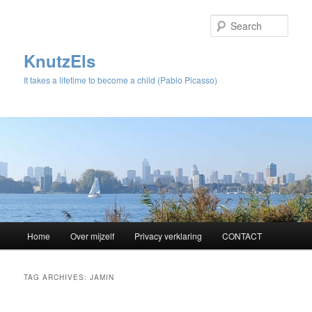
Sear
KnutzEls
It takes a lifetime to become a child (Pablo Picasso)
Main
Home
Over mijzelf
Privacy verklaring
CONTACT
Skip
Skip
menu
to
to
TAG ARCHIVES:
JAMIN
primary
secondary