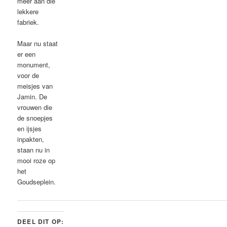
meer aan die
lekkere
fabriek.
Maar nu staat
er een
monument,
voor de
meisjes van
Jamin. De
vrouwen die
de snoepjes
en ijsjes
inpakten,
staan nu in
mooi roze op
het
Goudseplein.
DEEL DIT OP: