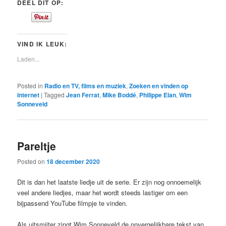
DEEL DIT OP:
VIND IK LEUK:
Laden...
Posted in
Radio en TV, films en muziek
,
Zoeken en vinden op
internet
|
Tagged
Jean Ferrat
,
Mike Boddé
,
Philippe Elan
,
Wim
Sonneveld
Pareltje
Posted on
18 december 2020
Dit is dan het laatste liedje uit de serie. Er zijn nog onnoemelijk
veel andere liedjes, maar het wordt steeds lastiger om een
bijpassend YouTube filmpje te vinden.
Als uitsmijter zingt Wim Sonneveld de onvergelijkbare tekst van