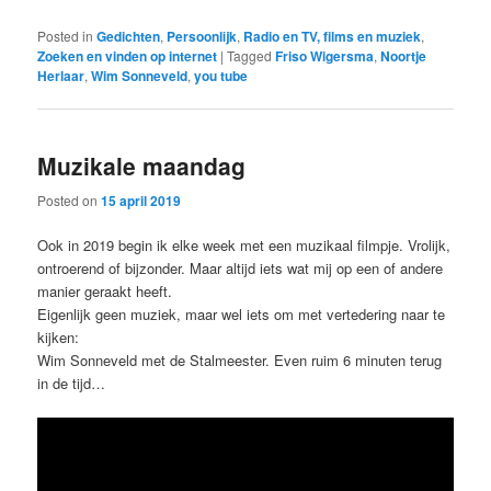
Posted in
Gedichten
,
Persoonlijk
,
Radio en TV, films en muziek
,
Zoeken en vinden op internet
|
Tagged
Friso Wigersma
,
Noortje
Herlaar
,
Wim Sonneveld
,
you tube
Muzikale maandag
Posted on
15 april 2019
Ook in 2019 begin ik elke week met een muzikaal filmpje. Vrolijk,
ontroerend of bijzonder. Maar altijd iets wat mij op een of andere
manier geraakt heeft.
Eigenlijk geen muziek, maar wel iets om met vertedering naar te
kijken:
Wim Sonneveld met de Stalmeester. Even ruim 6 minuten terug
in de tijd…