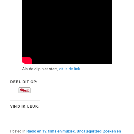
Als de clip niet start,
dit is de link
DEEL DIT OP:
VIND IK LEUK:
Posted in
Radio en TV, films en muziek
,
Uncategorized
,
Zoeken en