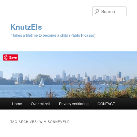
Sear
KnutzEls
It takes a lifetime to become a child (Pablo Picasso)
Save
Main
Home
Over mijzelf
Privacy verklaring
CONTACT
Skip
Skip
menu
to
to
TAG ARCHIVES:
WIM SONNEVELD
primary
secondary