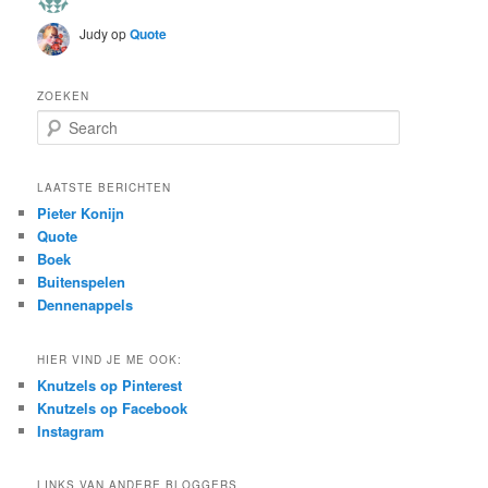
Judy
op
Quote
ZOEKEN
S
e
a
r
LAATSTE BERICHTEN
c
Pieter Konijn
h
Quote
Boek
Buitenspelen
Dennenappels
HIER VIND JE ME OOK:
Knutzels op Pinterest
Knutzels op Facebook
Instagram
LINKS VAN ANDERE BLOGGERS