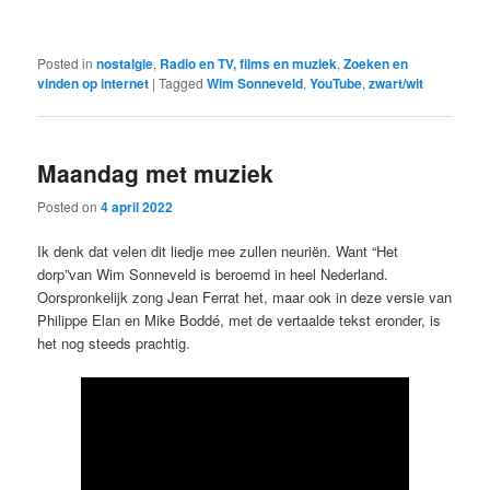
Posted in
nostalgie
,
Radio en TV, films en muziek
,
Zoeken en
vinden op internet
|
Tagged
Wim Sonneveld
,
YouTube
,
zwart/wit
Maandag met muziek
Posted on
4 april 2022
Ik denk dat velen dit liedje mee zullen neuriën. Want “Het
dorp”van Wim Sonneveld is beroemd in heel Nederland.
Oorspronkelijk zong Jean Ferrat het, maar ook in deze versie van
Philippe Elan en Mike Boddé, met de vertaalde tekst eronder, is
het nog steeds prachtig.