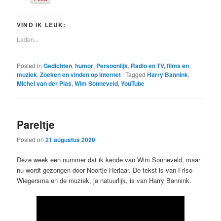
VIND IK LEUK:
Laden...
Posted in
Gedichten
,
humor
,
Persoonlijk
,
Radio en TV, films en
muziek
,
Zoeken en vinden op internet
|
Tagged
Harry Bannink
,
Michel van der Plas
,
Wim Sonneveld
,
YouTube
Pareltje
Posted on
21 augustus 2020
Deze week een nummer dat ik kende van Wim Sonneveld, maar
nu wordt gezongen door Noortje Herlaar. De tekst is van Friso
Wiegersma en de muziek, ja natuurlijk, is van Harry Bannink.