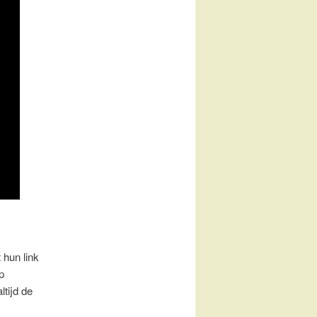
 hun link
p
ltijd de