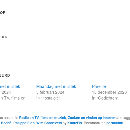
 OP:
LEUK:
EERD
met muziek
Maandag met muziek
Pareltje
s 2024
5 februari 2024
18 december 2020
en TV, films en
In "nostalgie"
In "Gedichten"
as posted in
Radio en TV, films en muziek
,
Zoeken en vinden op internet
and tag
 Boddé
,
Philippe Elan
,
Wim Sonneveld
by
KnutzEls
. Bookmark the
permalink
.