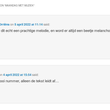
ON “
MAANDAG MET MUZIEK
”
Orriëns
on
5 april 2022 at 11:14
said:
d dit echt een prachtige melodie, en word er altijd een beetje melancho
on
4 april 2022 at 15:54
said:
oi nummer, alleen de tekst leidt af…