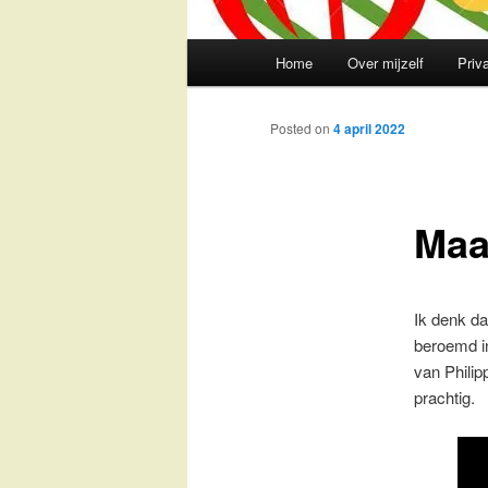
Main
Home
Over mijzelf
Priv
Skip
menu
to
Posted on
4 april 2022
primary
Maa
content
Ik denk da
beroemd in
van Philip
prachtig.