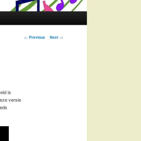
Post
←
Previous
Next
→
navigation
eld is
eze versie
eeds