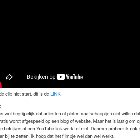
de clip niet start, dit is de
LINK
:
s wel begrijpelijk dat artiesten of platenmaatschappijen niet willen dat
atis wordt afgespeeld op een blog of website. Maar het is lastig om o
e bekijken of een YouTube link werkt of niet. Daarom probeer ik ook a
er bij te zetten. Ik hoop dat het filmpje wel dan wel werkt.