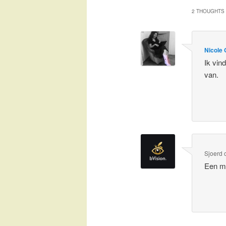
2 THOUGHTS 
Nicole 
Ik vin
van.
Sjoerd
Een mo