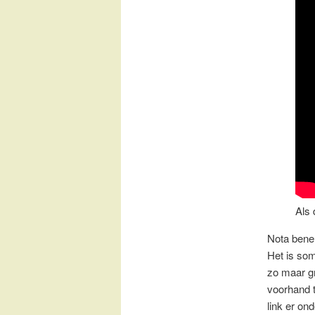
Als 
Nota bene
Het is som
zo maar gr
voorhand t
link er ond