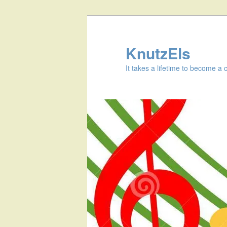
KnutzEls
It takes a lifetime to become a 