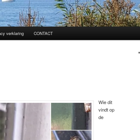
acy verklaring
CONTACT
Wie dit
vindt op
de