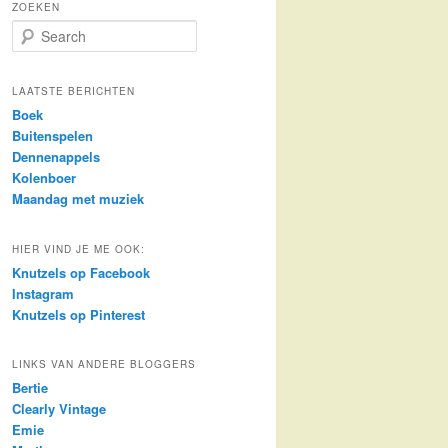
ZOEKEN
S
e
a
r
LAATSTE BERICHTEN
c
Boek
h
Buitenspelen
Dennenappels
Kolenboer
Maandag met muziek
HIER VIND JE ME OOK:
Knutzels op Facebook
Instagram
Knutzels op Pinterest
LINKS VAN ANDERE BLOGGERS
Bertie
Clearly Vintage
Emie