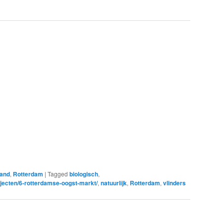
land
,
Rotterdam
|
Tagged
biologisch
,
ojecten/6-rotterdamse-oogst-markt/
,
natuurlijk
,
Rotterdam
,
vlinders