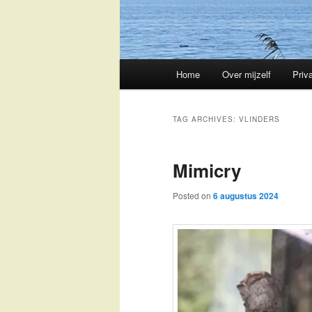
Main
Home
Over mijzelf
Priv
Skip
Skip
menu
to
to
TAG ARCHIVES:
VLINDERS
primary
secondary
Mimicry
content
content
Posted on
6 augustus 2024