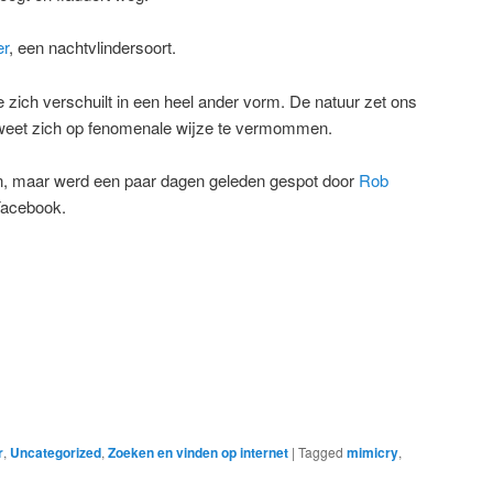
er
, een nachtvlindersoort.
e zich verschuilt in een heel ander vorm. De natuur zet ons
 weet zich op fenomenale wijze te vermommen.
uin, maar werd een paar dagen geleden gespot door
Rob
 Facebook.
r
,
Uncategorized
,
Zoeken en vinden op internet
|
Tagged
mimicry
,