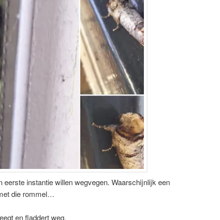
in eerste instantie willen wegvegen. Waarschijnlijk een
 met die rommel…
eegt en fladdert weg.