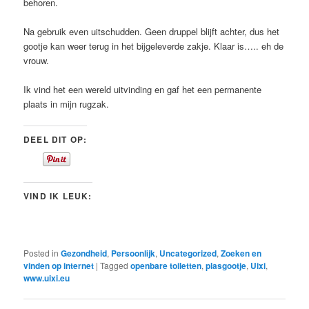
behoren.
Na gebruik even uitschudden. Geen druppel blijft achter, dus het
gootje kan weer terug in het bijgeleverde zakje. Klaar is….. eh de
vrouw.
Ik vind het een wereld uitvinding en gaf het een permanente
plaats in mijn rugzak.
DEEL DIT OP:
VIND IK LEUK:
Posted in
Gezondheid
,
Persoonlijk
,
Uncategorized
,
Zoeken en
vinden op internet
|
Tagged
openbare toiletten
,
plasgootje
,
Uixi
,
www.uixi.eu