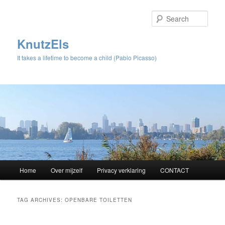
Sear
KnutzEls
It takes a lifetime to become a child (Pablo Picasso)
Main
Home
Over mijzelf
Privacy verklaring
CONTACT
Skip
Skip
menu
to
to
TAG ARCHIVES:
OPENBARE TOILETTEN
primary
secondary