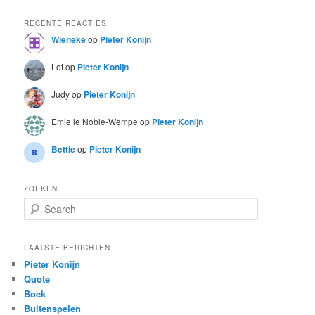
RECENTE REACTIES
Wieneke
op
Pieter Konijn
Lot
op
Pieter Konijn
Judy
op
Pieter Konijn
Emie le Noble-Wempe
op
Pieter Konijn
Bettie
op
Pieter Konijn
ZOEKEN
S
e
a
r
LAATSTE BERICHTEN
c
Pieter Konijn
h
Quote
Boek
Buitenspelen