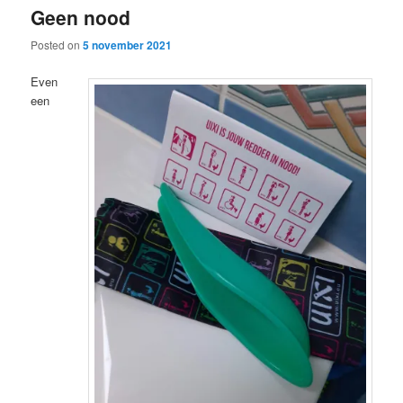
Geen nood
content
content
Posted on
5 november 2021
Even
een