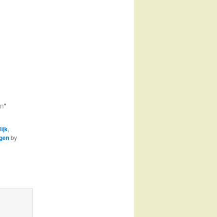
en"
ijk
,
gen
by