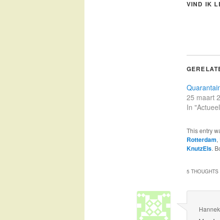
VIND IK 
GERELAT
Quarantai
25 maart 
In "Actueel
This entry w
Rotterdam
,
KnutzEls
. 
5 THOUGHTS 
Hanne