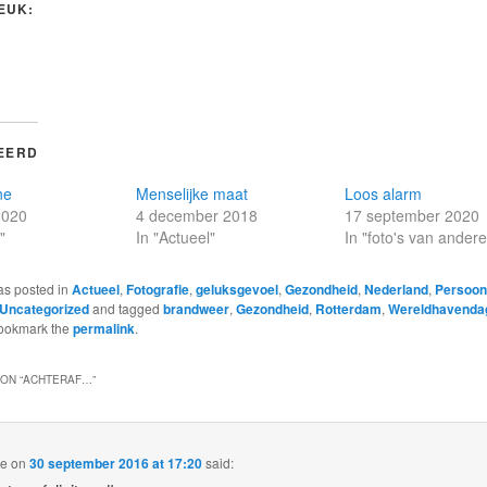
LEUK:
EERD
ne
Menselijke maat
Loos alarm
2020
4 december 2018
17 september 2020
"
In "Actueel"
In "foto's van ander
as posted in
Actueel
,
Fotografie
,
geluksgevoel
,
Gezondheid
,
Nederland
,
Persoonl
Uncategorized
and tagged
brandweer
,
Gezondheid
,
Rotterdam
,
Wereldhavenda
Bookmark the
permalink
.
ON “
ACHTERAF…
”
ke
on
30 september 2016 at 17:20
said: