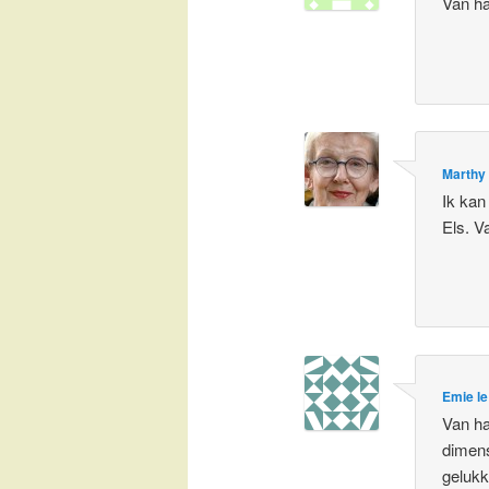
Van ha
Marthy
Ik kan 
Els. V
Emie l
Van ha
dimens
gelukk