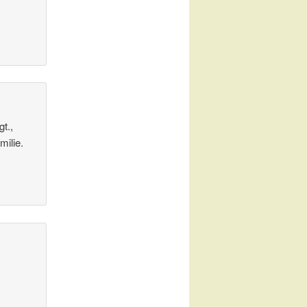
gt.,
milie.