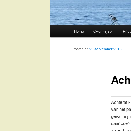
Main
Home
Over mijzelf
Priv
Skip
menu
to
Posted on
29 september 2016
primary
Ach
content
Achteraf k
van het pa
geval mijn
daar doe? 
ander hijs