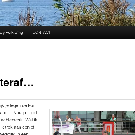
acy verklaring
CONTACT
teraf…
ijk je tegen de kont
ard…. Nou ja, in dit
 achterwerk. Wat ik
Ik trek aan een of
werktuig in een