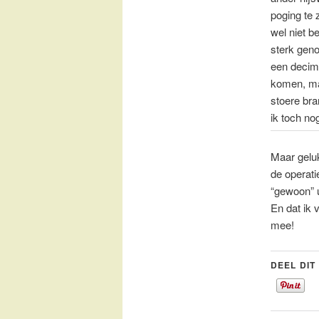
poging te 
wel niet b
sterk gen
een decime
komen, ma
stoere b
ik toch no
Maar geluk
de operati
“gewoon” u
En dat ik 
mee!
DEEL DIT