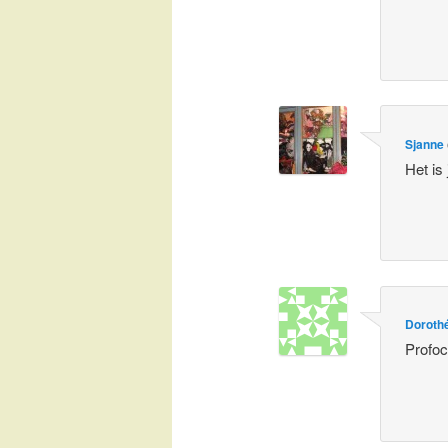
Sjanne
Het is
Doroth
Profoc