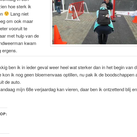
zien hoe sterk ik
en
Lang niet
oeg om ook maar
ter vooruit te
ar met hulp van de
randweerman kwam
g ergens.
kig ben ik in ieder geval weer heel wat sterker dan in het begin van di
e kon ik nog geen bloemenvaas optillen, nu pak ik de boodschappen 
it de auto.
vandaag mijn 68e verjaardag kan vieren, daar ben ik ontzettend blij en
 OP: