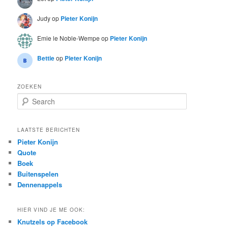
Judy
op
Pieter Konijn
Emie le Noble-Wempe
op
Pieter Konijn
Bettie
op
Pieter Konijn
ZOEKEN
S
e
a
r
LAATSTE BERICHTEN
c
Pieter Konijn
h
Quote
Boek
Buitenspelen
Dennenappels
HIER VIND JE ME OOK:
Knutzels op Facebook