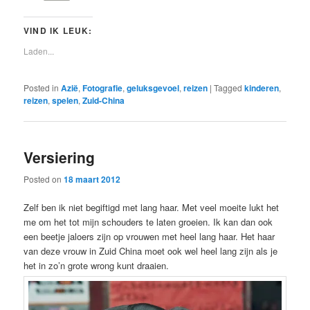
VIND IK LEUK:
Laden...
Posted in
Azië
,
Fotografie
,
geluksgevoel
,
reizen
|
Tagged
kinderen
,
reizen
,
spelen
,
Zuid-China
Versiering
Posted on
18 maart 2012
Zelf ben ik niet begiftigd met lang haar. Met veel moeite lukt het
me om het tot mijn schouders te laten groeien. Ik kan dan ook
een beetje jaloers zijn op vrouwen met heel lang haar. Het haar
van deze vrouw in Zuid China moet ook wel heel lang zijn als je
het in zo’n grote wrong kunt draaien.