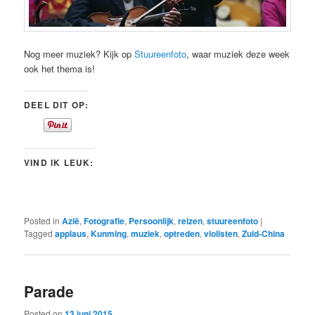
Nog meer muziek? Kijk op
Stuureenfoto
, waar muziek deze week
ook het thema is!
DEEL DIT OP:
VIND IK LEUK:
Posted in
Azië
,
Fotografie
,
Persoonlijk
,
reizen
,
stuureenfoto
|
Tagged
applaus
,
Kunming
,
muziek
,
optreden
,
violisten
,
Zuid-China
Parade
Posted on
13 juni 2015