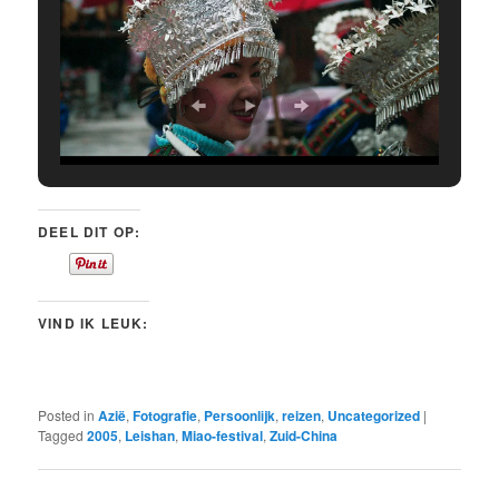
DEEL DIT OP:
VIND IK LEUK:
Posted in
Azië
,
Fotografie
,
Persoonlijk
,
reizen
,
Uncategorized
|
Tagged
2005
,
Leishan
,
Miao-festival
,
Zuid-China