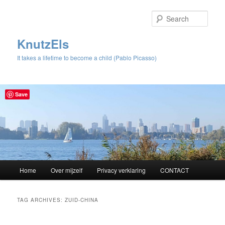
Sear
KnutzEls
It takes a lifetime to become a child (Pablo Picasso)
Save
Main
Home
Over mijzelf
Privacy verklaring
CONTACT
Skip
Skip
menu
to
to
TAG ARCHIVES:
ZUID-CHINA
primary
secondary