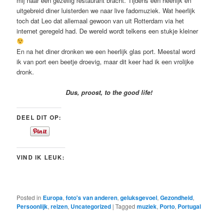
mij naar een gezellig restaurant bracht. Tijdens een heerlijk en
uitgebreid diner luisterden we naar live fadomuziek. Wat heerlijk
toch dat Leo dat allemaal gewoon van uit Rotterdam via het
internet geregeld had. De wereld wordt telkens een stukje kleiner
En na het diner dronken we een heerlijk glas port. Meestal word
ik van port een beetje droevig, maar dit keer had ik een vrolijke
dronk.
Dus, proost, to the good life!
DEEL DIT OP:
VIND IK LEUK:
Posted in
Europa
,
foto's van anderen
,
geluksgevoel
,
Gezondheid
,
Persoonlijk
,
reizen
,
Uncategorized
|
Tagged
muziek
,
Porto
,
Portugal