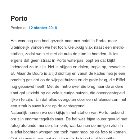
Porto
Posted on
12 oktober 2018
Het was nog een heel gezoek naar ons hotel in Porto, maar
uiteindelijk vonden we het toch. Gelukkig vlak naast een metro-
station, zodat we niet met de auto de stad in hoefden. Ik las
ergens dat geen straat in Porto waterpas loopt en dat blijkt
inderdaad zo te zijn. Het is stijgen en dalen, trapje op, heuveltje
af. Maar de Douro is altijd dichtbij en vanaf de kades heb je een
prachtig gezicht op de wijnpakhuizen en de grote brug, die Eiffel
nog gebouwd heeft. Met de metro over die brug naar de andere
kant gaf uitzicht op de vele kleurige huizen, die opeengestapeld
lijken te zijn. En dat alles overgoten door een stralende zon met
een strak blauwe lucht op de achtergrond.
Natuurlijk namen we een kijkje in het station van Porto, bekend
om zijn enorme tegeltableaus. De hal was bijna louter gevuld met
fotograferende mensen. En ohh, wat kunnen sommigen zich in
allerlei bochten wringen om toch maar mooi op de foto te komen.
Ook de gevels van huizen zijn vaak bekleed met kleurrijke