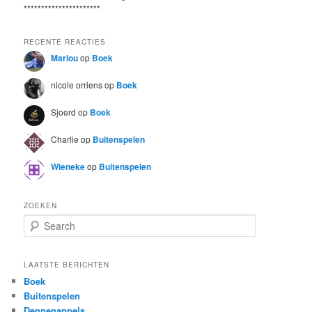
**********************
RECENTE REACTIES
Marlou
op
Boek
nicole orriens
op
Boek
Sjoerd
op
Boek
Charlie
op
Buitenspelen
Wieneke
op
Buitenspelen
ZOEKEN
S
e
a
r
LAATSTE BERICHTEN
c
Boek
h
Buitenspelen
Dennenappels