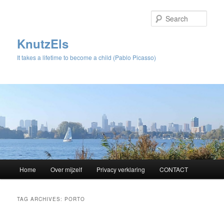
Sear
KnutzEls
It takes a lifetime to become a child (Pablo Picasso)
Main
Home
Over mijzelf
Privacy verklaring
CONTACT
Skip
Skip
menu
to
to
TAG ARCHIVES:
PORTO
primary
secondary