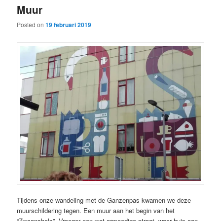
Muur
content
content
Posted on
19 februari 2019
Tijdens onze wandeling met de Ganzenpas kwamen we deze
muurschildering tegen. Een muur aan het begin van het
“Zwaanshals”. Vroeger een wat armoedige straat, waar huis aan