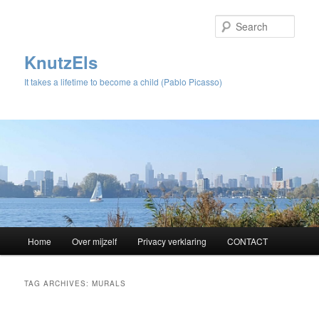
Sear
KnutzEls
It takes a lifetime to become a child (Pablo Picasso)
Main
Home
Over mijzelf
Privacy verklaring
CONTACT
Skip
Skip
menu
to
to
TAG ARCHIVES:
MURALS
primary
secondary