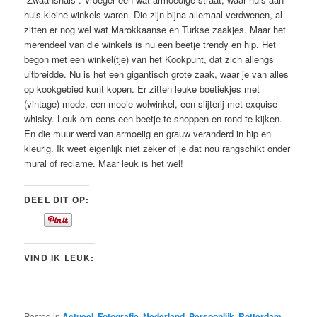
huis kleine winkels waren. Die zijn bijna allemaal verdwenen, al
zitten er nog wel wat Marokkaanse en Turkse zaakjes. Maar het
merendeel van die winkels is nu een beetje trendy en hip. Het
begon met een winkel(tje) van het Kookpunt, dat zich allengs
uitbreidde. Nu is het een gigantisch grote zaak, waar je van alles
op kookgebied kunt kopen. Er zitten leuke boetiekjes met
(vintage) mode, een mooie wolwinkel, een slijterij met exquise
whisky. Leuk om eens een beetje te shoppen en rond te kijken.
En die muur werd van armoeiig en grauw veranderd in hip en
kleurig. Ik weet eigenlijk niet zeker of je dat nou rangschikt onder
mural of reclame. Maar leuk is het wel!
DEEL DIT OP:
VIND IK LEUK:
Posted in
Actueel
,
Fotografie
,
Nederland
,
Persoonlijk
,
Rotterdam
,