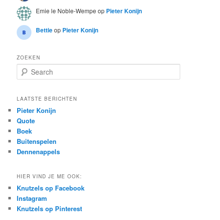
Emie le Noble-Wempe
op
Pieter Konijn
Bettie
op
Pieter Konijn
ZOEKEN
S
e
a
r
LAATSTE BERICHTEN
c
Pieter Konijn
h
Quote
Boek
Buitenspelen
Dennenappels
HIER VIND JE ME OOK:
Knutzels op Facebook
Instagram
Knutzels op Pinterest