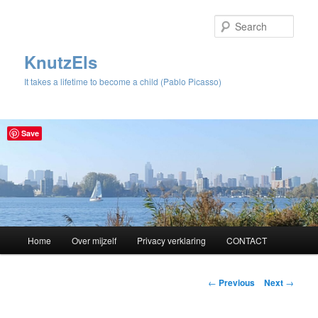
Sear
KnutzEls
It takes a lifetime to become a child (Pablo Picasso)
Save
Main
Home
Over mijzelf
Privacy verklaring
CONTACT
Skip
menu
to
Post
←
Previous
Next
→
navigation
primary