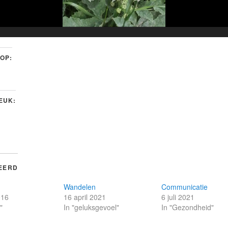
 OP:
LEUK:
EERD
Wandelen
Communicatie
016
16 april 2021
6 juli 2021
"
In "geluksgevoel"
In "Gezondheid"