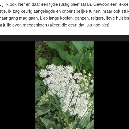
ijl ik ook hier en daar een tijdje rustig bleef staan. Gewoon een lekke
tje. Ik zag keurig aangelegde en onberispelijke tuinen, maar ook st
haar gang mag gaan. Liep langs koeien, ganzen, reigers, lieve huisje
t jullie even meegenieten (alleen die geur, dat lukt nog niet):