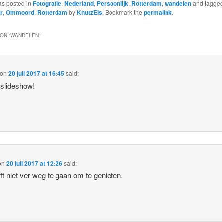
as posted in
Fotografie
,
Nederland
,
Persoonlijk
,
Rotterdam
,
wandelen
and tagge
r
,
Ommoord
,
Rotterdam
by
KnutzEls
. Bookmark the
permalink
.
ON “
WANDELEN
”
on
20 juli 2017 at 16:45
said:
slideshow!
on
20 juli 2017 at 12:26
said:
ft niet ver weg te gaan om te genieten.