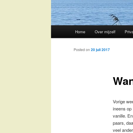
Main
Home
Over mijzelf
Priv
Skip
menu
to
Posted on
20 juli 2017
primary
Wan
content
Vorige wee
ineens op 
vanille. E
paars, daa
veel ander