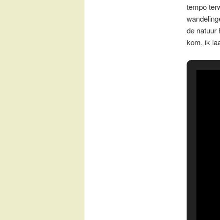
tempo terw
wandelinge
de natuur 
kom, ik laa