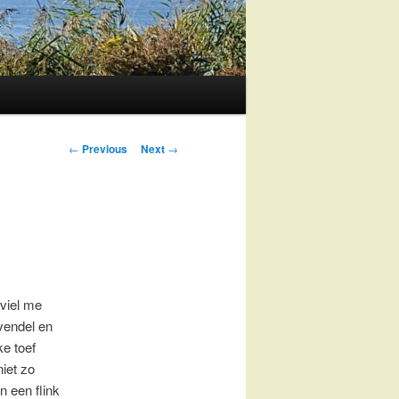
Post
←
Previous
Next
→
navigation
viel me
vendel en
ke toef
iet zo
n een flink