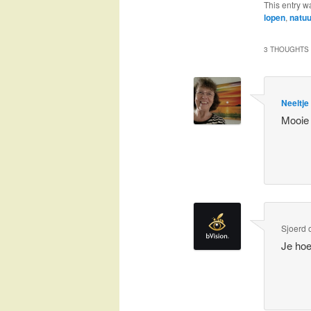
This entry w
lopen
,
natuu
3 THOUGHTS 
Neeltje
Mooie 
Sjoerd
Je hoe