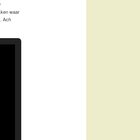
r
ukken waar
s. Ach