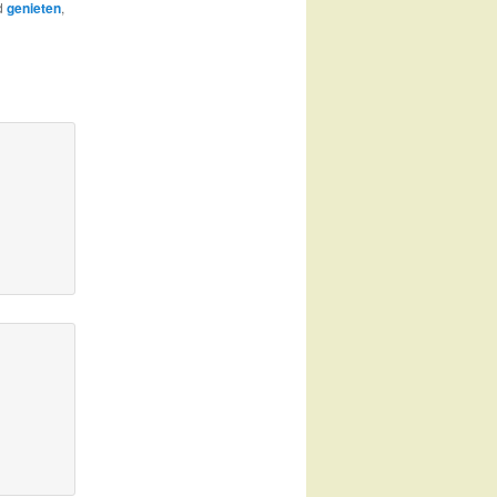
d
genieten
,