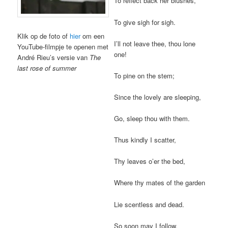
To reflect back her blushes,
To give sigh for sigh.
Klik op de foto of
hier
om een
I’ll not leave thee, thou lone
YouTube-filmpje te openen met
one!
André Rieu’s versie van
The
last rose of summer
To pine on the stem;
Since the lovely are sleeping,
Go, sleep thou with them.
Thus kindly I scatter,
Thy leaves o’er the bed,
Where thy mates of the garden
Lie scentless and dead.
So soon may I follow,