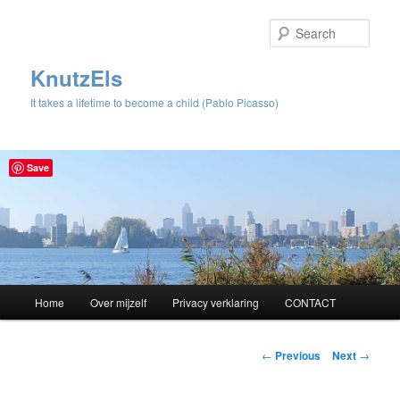
Sear
KnutzEls
It takes a lifetime to become a child (Pablo Picasso)
Save
Main
Home
Over mijzelf
Privacy verklaring
CONTACT
Skip
menu
to
Post
←
Previous
Next
→
navigation
primary