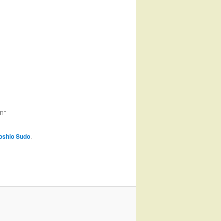
en"
Toshio Sudo
,