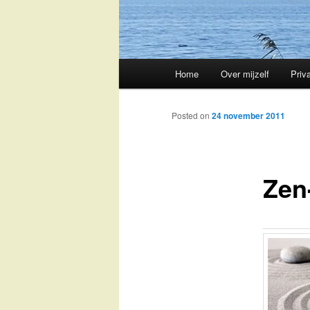
Main
Home
Over mijzelf
Priv
Skip
menu
to
Posted on
24 november 2011
primary
Zen
content