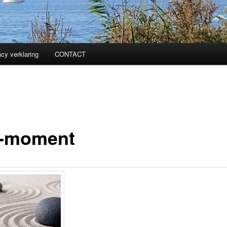
acy verklaring
CONTACT
-moment