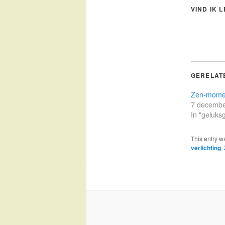
VIND IK 
GERELAT
Zen-mome
7 decembe
In "geluks
This entry w
verlichting
,