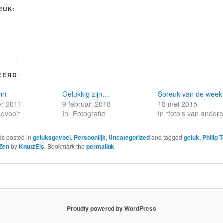
LEUK:
EERD
nt
Gelukkig zijn…
Spreuk van de week
r 2011
9 februari 2018
18 mei 2015
gevoel"
In "Fotografie"
In "foto's van ander
as posted in
geluksgevoel
,
Persoonlijk
,
Uncategorized
and tagged
geluk
,
Philip 
Zen
by
KnutzEls
. Bookmark the
permalink
.
Proudly powered by WordPress