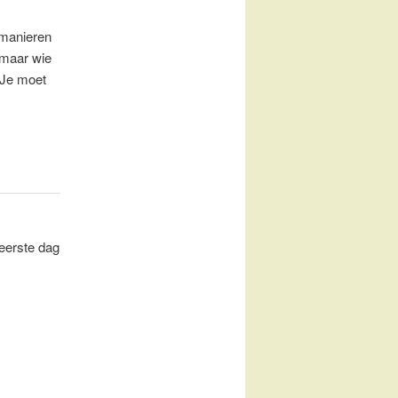
e manieren
, maar wie
 Je moet
eerste dag