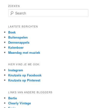
ZOEKEN
S
e
a
r
LAATSTE BERICHTEN
c
Boek
h
Buitenspelen
Dennenappels
Kolenboer
Maandag met muziek
HIER VIND JE ME OOK:
Instagram
Knutzels op Facebook
Knutzels op Pinterest
LINKS VAN ANDERE BLOGGERS
Bertie
Clearly Vintage