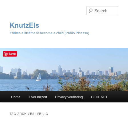
Sear
KnutzEls
It takes a lifetime to become a child (Pablo Picasso)
Save
Main
Home
Over mijzelf
Privacy verklaring
CONTACT
Skip
Skip
menu
to
to
TAG ARCHIVES:
VEILIG
primary
secondary