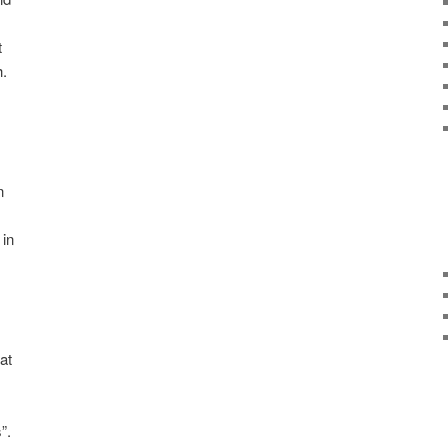
t
h.
n
 in
at
”.