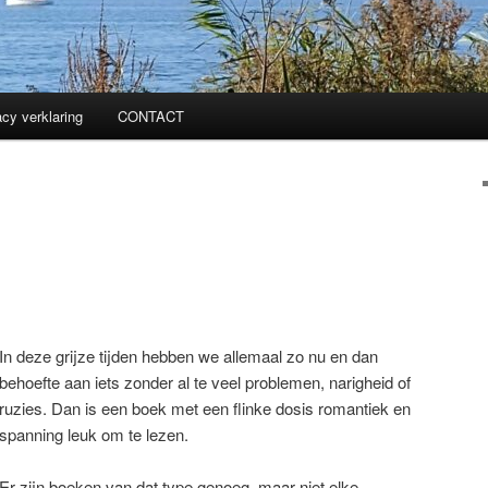
acy verklaring
CONTACT
In deze grijze tijden hebben we allemaal zo nu en dan
behoefte aan iets zonder al te veel problemen, narigheid of
ruzies. Dan is een boek met een flinke dosis romantiek en
spanning leuk om te lezen.
Er zijn boeken van dat type genoeg, maar niet elke