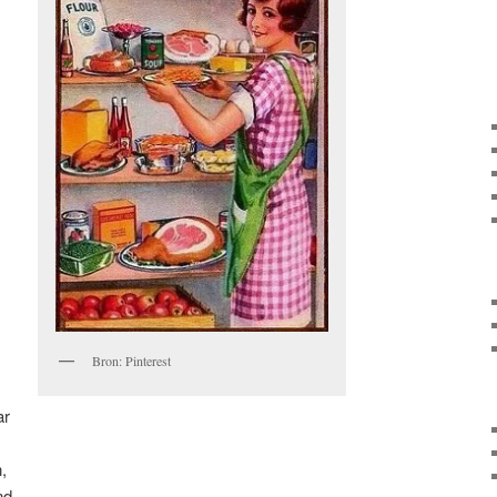
Bron: Pinterest
ar
,
nd