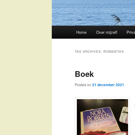
Main
Home
Over mijzelf
Priv
Skip
Skip
menu
to
to
TAG ARCHIVES:
ROMANTIEK
primary
secondary
Boek
content
content
Posted on
21 december 2021