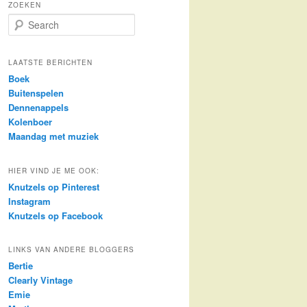
ZOEKEN
S
e
a
r
LAATSTE BERICHTEN
c
Boek
h
Buitenspelen
Dennenappels
Kolenboer
Maandag met muziek
HIER VIND JE ME OOK:
Knutzels op Pinterest
Instagram
Knutzels op Facebook
LINKS VAN ANDERE BLOGGERS
Bertie
Clearly Vintage
Emie