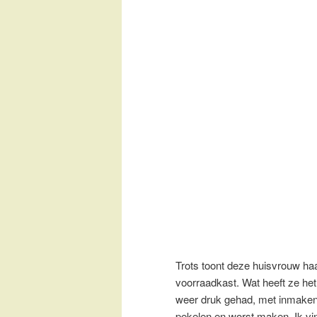
Trots toont deze huisvrouw ha
voorraadkast. Wat heeft ze het
weer druk gehad, met inmaken
pekelen en worst maken. Ik vi