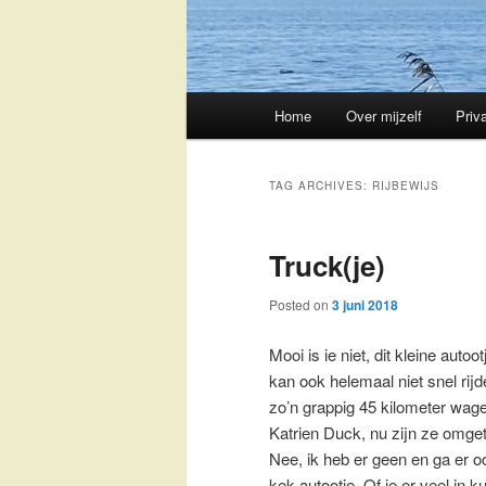
Main
Home
Over mijzelf
Priv
Skip
Skip
menu
to
to
TAG ARCHIVES:
RIJBEWIJS
primary
secondary
Truck(je)
content
content
Posted on
3 juni 2018
Mooi is ie niet, dit kleine aut
kan ook helemaal niet snel rijd
zo’n grappig 45 kilometer wage
Katrien Duck, nu zijn ze omget
Nee, ik heb er geen en ga er 
kek autootje. Of je er veel in k