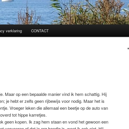
acy verklaring
CONTACT
ootje. Maar op een bepaalde manier vind ik hem schattig. Hij
en; je hebt er zelfs geen rijbewijs voor nodig. Maar het is
ntje. Vroeger leken die allemaal een beetje op de auto van
overd tot hippe karretjes.
ook geen kopen. Ik zag hem staan en vond het gewoon een
unt vervoeren of dat ie erg handig is, weet ik ook niet. Hij