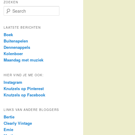
ZOEKEN
S
e
a
r
LAATSTE BERICHTEN
c
Boek
h
Buitenspelen
Dennenappels
Kolenboer
Maandag met muziek
HIER VIND JE ME OOK:
Instagram
Knutzels op Pinterest
Knutzels op Facebook
LINKS VAN ANDERE BLOGGERS
Bertie
Clearly Vintage
Emie