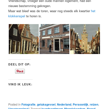
Vriendschap, vroeger een oude mannen logement, had een
nieuwe bestemming gekregen.
Maar wat bleef was de toren, waar nog steeds elk kwartier
het
klokkenspel
te horen is.
DEEL DIT OP:
VIND IK LEUK:
Posted in
Fotografie
,
geluksgevoel
,
Nederland
,
Persoonlijk
,
reizen
,
Uncategorized
|
Tagged
jeugdsentiment
,
Monnickendam
,
Noord