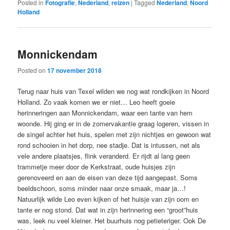
Posted in
Fotografie
,
Nederland
,
reizen
|
Tagged
Nederland
,
Noord
Holland
Monnickendam
Posted on
17 november 2018
Terug naar huis van Texel wilden we nog wat rondkijken in Noord
Holland. Zo vaak komen we er niet… Leo heeft goeie
herinneringen aan Monnickendam, waar een tante van hem
woonde. Hij ging er in de zomervakantie graag logeren, vissen in
de singel achter het huis, spelen met zijn nichtjes en gewoon wat
rond schooien in het dorp, nee stadje. Dat is intussen, net als
vele andere plaatsjes, flink veranderd. Er rijdt al lang geen
trammetje meer door de Kerkstraat, oude huisjes zijn
gerenoveerd en aan de eisen van deze tijd aangepast. Soms
beeldschoon, soms minder naar onze smaak, maar ja…!
Natuurlijk wilde Leo even kijken of het huisje van zijn oom en
tante er nog stond. Dat wat in zijn herinnering een “groot”huis
was, leek nu veel kleiner. Het buurhuis nog petieteriger. Ook De