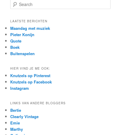
S
e
a
r
LAATSTE BERICHTEN
c
Maandag met muziek
h
Pieter Konijn
Quote
Boek
Buitenspelen
HIER VIND JE ME OOK:
Knutzels op Pinterest
Knutzels op Facebook
Instagram
LINKS VAN ANDERE BLOGGERS
Bertie
Clearly Vintage
Emie
Marthy